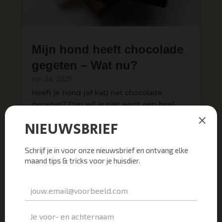
Mijn hond heeft chocolade
gegeten – Wat nu?
jun 24, 2025
Heeft je hond (of kat) net chocolade
gegeten?​ Dan wil je niet eerst een heel
artikel doorlezen. Daarom ga je nu eerst...