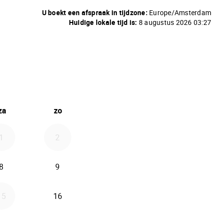
U boekt een afspraak in tijdzone:
Europe/Amsterdam
Huidige lokale tijd is:
8 augustus 2026 03:27
026
an september 2026
za
zo
1
2
8
9
15
16