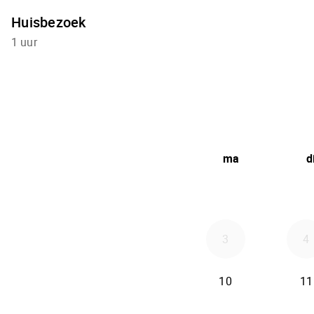
Huisbezoek
1 uur
ma
d
3
4
10
11