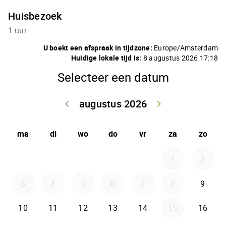
Huisbezoek
1 uur
U boekt een afspraak in tijdzone:
Europe/Amsterdam
Huidige lokale tijd is:
8 augustus 2026 17:18
Selecteer een datum
augustus 2026
keyboard_arrow_left
keyboard_arrow_right
Ga terug juli 2
Doorga
ma
di
wo
do
vr
za
zo
1
2
3
4
5
6
7
8
9
10
11
12
13
14
15
16