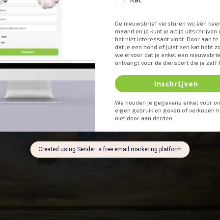
n je huisdier te nemen.
 euthanasie in zijn werk gaat. Elke dierenarts doet dat namelijk wee
en dier eerst in slaap gebracht wordt door middel van een narcose-
n met een middel dat het hart laat stoppen met kloppen. En of dit n
veral op die manier en het is altijd een verdrietig moment waarop je