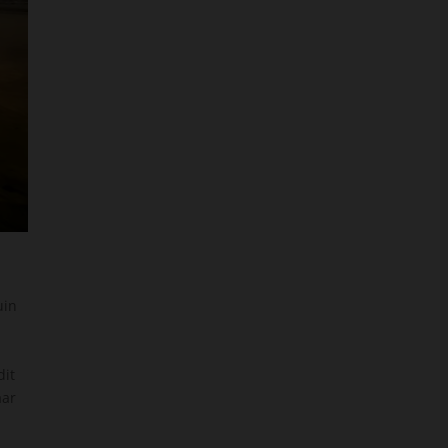
uin
dit
aar