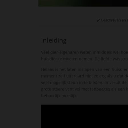
✔️ Geschreven en 
Inleiding
Veel dier-eigenaren weten inmiddels wel hoe 
huisdier te moeten nemen. De liefde was gro
Helaas is het laten inslapen van een huisdier
moment zelf uiteraard niet zo erg als u dat d
veel mogelijk steun in te bieden. In veruit d
grote stoere vent vol met tattoeages als een 
behoorlijk moeilijk.