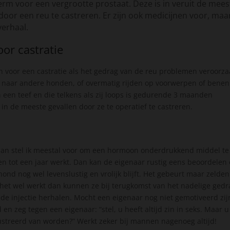
erm voor een vergrootte prostaat. Deze is in veruit de mees
door een reu te castreren. Er zijn ook medicijnen voor, maa
 verhaal.
or castratie
en voor een castratie als het gedrag van de reu problemen veroorza
naar andere honden, of overmatig rijden op voorwerpen of benen
 een teef en die telkens als zij loops is gedurende 3 maanden
 in de meeste gevallen door ze te operatief te castreren.
d dan stel ik meestal voor om een hormoon onderdrukkend middel te
 tot een jaar werkt. Dan kan de eigenaar rustig eens beoordelen 
nd nog wel levenslustig en vrolijk blijft. Het gebeurt maar zelden
s het wel werkt dan kunnen ze bij terugkomst van het nadelige gedr
 de injectie herhalen. Mocht een eigenaar nog niet gemotiveerd zij
d en zeg tegen een eigenaar: “stel, u heeft altijd zin in seks. Maar u
rustreerd van worden?” Werkt zeker bij mannen nagenoeg altijd!