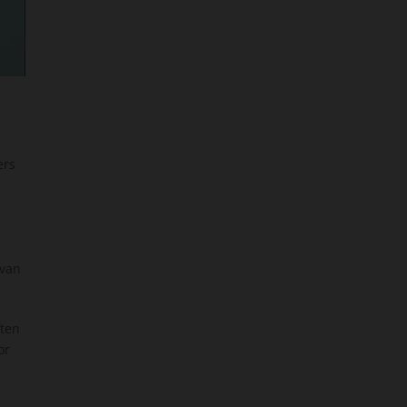
ers
n
 van
uten
or