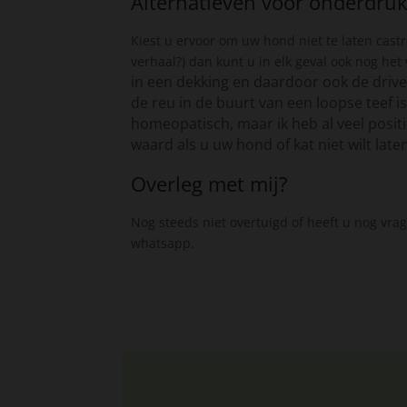
Alternatieven voor onderdruk
Kiest u ervoor om uw hond niet te laten cast
verhaal?) dan kunt u in elk geval ook nog he
in een dekking en daardoor ook de drive 
de reu in de buurt van een loopse teef is
homeopatisch, maar ik heb al veel posit
waard als u uw hond of kat niet wilt late
Overleg met mij?
Nog steeds niet overtuigd of heeft u nog vra
whatsapp.