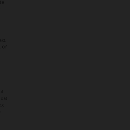
te
r
akt.
. Of
of
 dat
ag
n