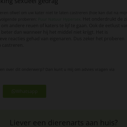
king sexueel gedrag
reren ofwel om uw kater niet te laten castreren (hoe kan dat na mij
Het onderdrukt de z
t volgende proberen:
Puur Natuur Hypersex
.
om andere reuen of katers te lijf te gaan. Ook de eetlust va
 beter dan wanneer hij het middel niet krijgt. Het is
ieve reacties gehad van eigenaren. Dus zeker het proberen
n castreren.
gen over dit onderwerp? Dan kunt u mij om advies vragen via
Whatsapp
Liever een dierenarts aan huis?