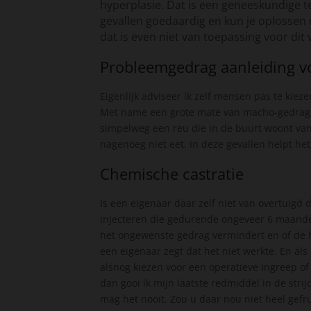
hyperplasie. Dat is een geneeskundige t
gevallen goedaardig en kun je oplossen 
dat is even niet van toepassing voor dit
Probleemgedrag aanleiding vo
Eigenlijk adviseer ik zelf mensen pas te kiez
Met name een grote mate van macho-gedrag 
simpelweg een reu die in de buurt woont van
nagenoeg niet eet. In deze gevallen helpt het
Chemische castratie
Is een eigenaar daar zelf niet van overtuig
injecteren die gedurende ongeveer 6 maanden
het ongewenste gedrag vermindert en of de ho
een eigenaar zegt dat het niet werkte. En al
alsnog kiezen voor een operatieve ingreep of
dan gooi ik mijn laatste redmiddel in de strij
mag het nooit. Zou u daar nou niet heel gef