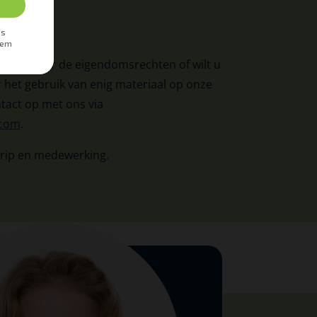
ingen over de eigendomsrechten of wilt u
het gebruik van enig materiaal op onze
tact op met ons via
.com
.
rip en medewerking.