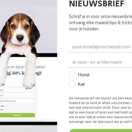
de inhoud uitsluitend te g
commerciële informatiedo
niet gebruiken voor enig
gebruik zonder de uitdruk
Online.
Auteursrechtinformati
Wij streven ernaar om erv
website juist en actueel i
worden gerespecteerd. Mo
materiaal op onze websit
wij u vriendelijk om cont
info@dierenkliniekonline
onderzoeken en passend