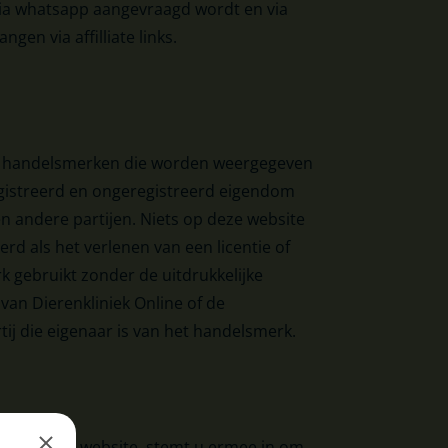
ia whatsapp aangevraagd wordt en via
ngen via affilliate links.
 handelsmerken die worden weergegeven
egistreerd en ongeregistreerd eigendom
en andere partijen. Niets op deze website
d als het verlenen van een licentie of
 gebruikt zonder de uitdrukkelijke
 van Dierenkliniek Online of de
ij die eigenaar is van het handelsmerk.
en tot onze website, stemt u ermee in om