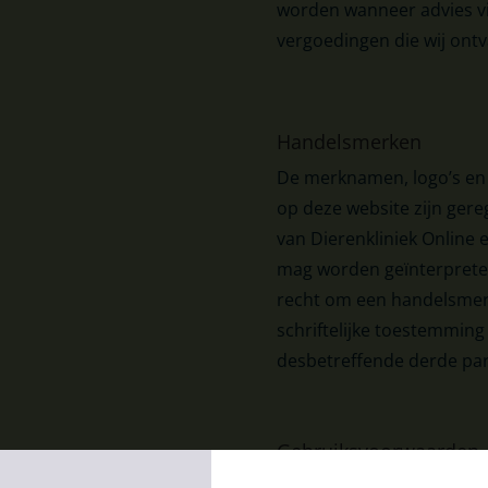
worden wanneer advies v
vergoedingen die wij ontva
Handelsmerken
De merknamen, logo’s en
op deze website zijn ger
van Dierenkliniek Online 
mag worden geïnterpreteer
recht om een handelsmerk
schriftelijke toestemming
desbetreffende derde part
Gebruiksvoorwaarden
Door toegang te verkrijg