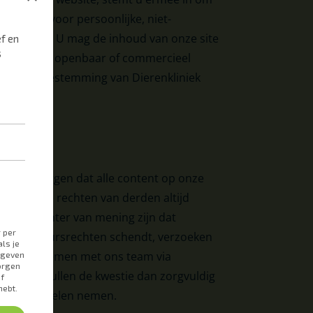
ebruiken voor persoonlijke, niet-
eleinden. U mag de inhoud van onze site
e vorm van openbaar of commercieel
kelijke toestemming van Dierenkliniek
e
oor te zorgen dat alle content op onze
s, en dat de rechten van derden altijd
cht u echter van mening zijn dat
e uw auteursrechten schendt, verzoeken
act op te nemen met ons team via
.com
. Wij zullen de kwestie dan zorgvuldig
e maatregelen nemen.