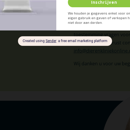
Contact
Heeft u vragen of opmerk
toestemming vragen voor 
site, neem dan gerust con
info@dierenkliniekonline
Wij danken u voor uw beg