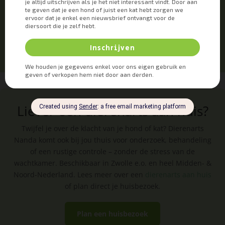
Liever een dierenarts aan huis?
Twijfel je over de klacht van je hond of kat? Dierenarts
Nanda komt ook bij jou thuis voor onderzoek, behandeling
of een rustige controle – zonder de stress van de
wachtkamer. Beschikbaar in Zwolle e.o. en heel Midden- &
Noord-Nederland. Lees meer over een
dierenarts aan huis
of plan direct je huisbezoek.
Plan een huisbezoek