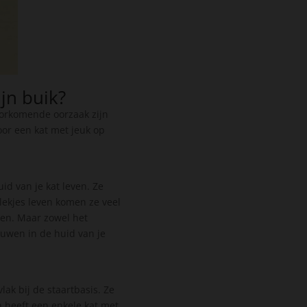
jn buik?
voorkomende oorzaak zijn
oor een kat met jeuk op
id van je kat leven. Ze
lekjes leven komen ze veel
nten. Maar zowel het
nuwen in de huid van je
lak bij de staartbasis. Ze
 heeft een enkele kat met