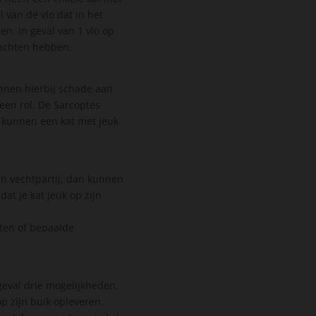
l van de vlo dat in het
en. In geval van 1 vlo op
 klachten hebben.
kunnen hierbij schade aan
 een rol. De Sarcoptes
en kunnen een kat met jeuk
en vechtpartij, dan kunnen
at je kat jeuk op zijn
.
ten of bepaalde
geval drie mogelijkheden.
op zijn buik opleveren.