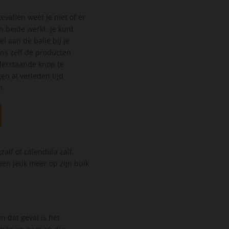
evallen weet je niet of er
n beide werkt. Je kunt
l aan de balie bij je
ens zelf de producten
nderstaande knop te
en al verleden tijd
n.
alf of calendula zalf.
een jeuk meer op zijn buik
n dat geval is het