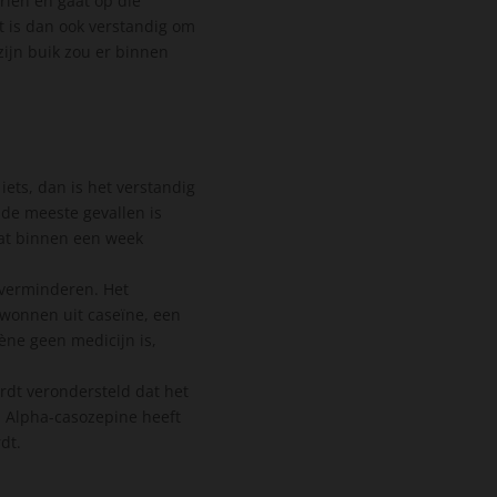
riën en gaat op die
et is dan ook verstandig om
zijn buik zou er binnen
 iets, dan is het verstandig
 de meeste gevallen is
 kat binnen een week
 verminderen. Het
wonnen uit caseïne, een
ène geen medicijn is,
ordt verondersteld dat het
. Alpha-casozepine heeft
dt.