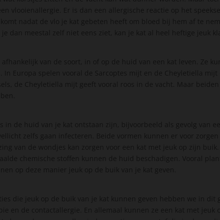
een vlooienallergie. Er is dan een allergische reactie op het speekse
 komt nadat de vlo je kat gebeten heeft om bloed bij hem af te nem
 je dan meestal zelf niet eens ziet, kan je kat al heel heftige jeuk
, afhankelijk van de soort, in of op de huid van een kat leven. Ze 
 In Europa spelen vooral de Sarcoptes mijt en de Cheyletiella mijt
tsels, de Cheyletiella mijt geeft vooral roos in de vacht. Maar beid
ebben.
 in de huid van je kat ontstaan zijn, bijvoorbeeld als gevolg van e
llicht zelfs gaan infecteren. Beide vormen kunnen er voor zorgen d
zing van de wondjes kan zorgen voor een kat met jeuk op zijn buik
aalde chemische stoffen kunnen de huid beschadigen. Vooral plan
n op deze manier jeuk op de buik van je kat geven.
ties die jeuk op de buik van je kat kunnen geven hebben we in dit 
pie en de contactallergie. En allemaal kunnen ze een kat met jeuk 