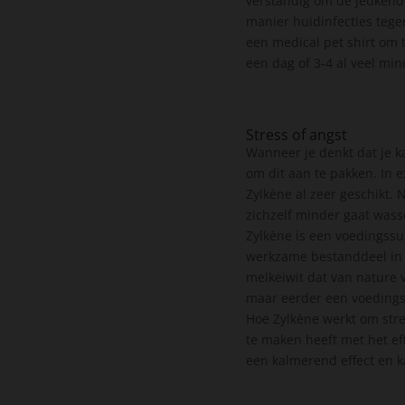
verstandig om de jeukende
manier huidinfecties tegen
een medical pet shirt om t
een dag of 3-4 al veel mi
Stress of angst
Wanneer je denkt dat je kat
om dit aan te pakken. In 
Zylkène al zeer geschikt. 
zichzelf minder gaat was
Zylkène is een voedingssu
werkzame bestanddeel in 
melkeiwit dat van nature 
maar eerder een voedings
Hoe Zylkène werkt om stre
te maken heeft met het ef
een kalmerend effect en k