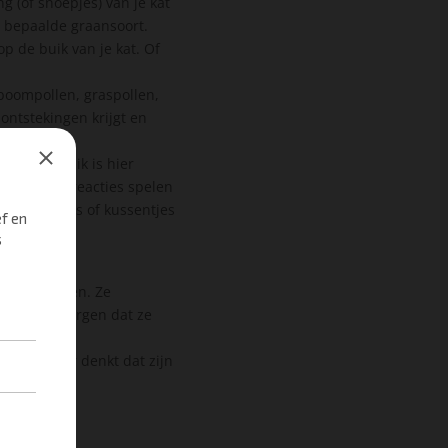
g (of snoepjes) van je kat
n bepaalde graansoort.
p de buik van je kat. Of
 boompollen, graspollen,
ontstekingen krijgt en
name de buik is hier
 Dit soort reacties spelen
n dekentjes of kussentjes
e gaan wassen. Ze
ter voor zorgen dat ze
ikken met
de eigenaar denkt dat zijn