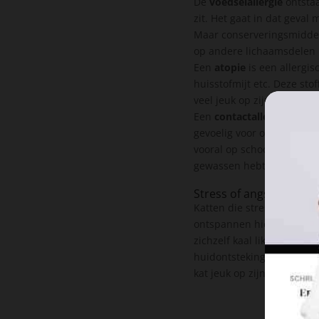
De
voedselallergie
ontstaa
zit. Het gaat in dat geva
Maar conserveringsmiddele
op andere lichaamsdelen 
Een
atopie
is een allergis
huisstofmijt etc. Deze sto
veel jeuk op zijn buik of
Een
contactallergie
is een
gevoelig voor omdat de va
vooral op schoonmaakmidd
gewassen hebt.
Stress of angst
Katten die stress hebben o
ontspannen hier van en ku
zichzelf kaal likken en in
huidontstekingen tot gevo
kat jeuk op zijn buik heeft