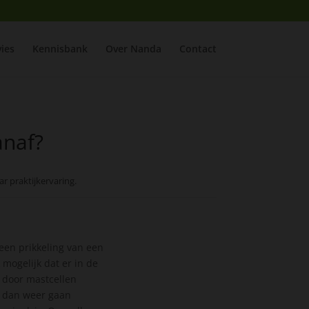
ies
Kennisbank
Over Nanda
Contact
anaf?
ar praktijkervaring.
 een prikkeling van een
mogelijk dat er in de
 door mastcellen
n dan weer gaan