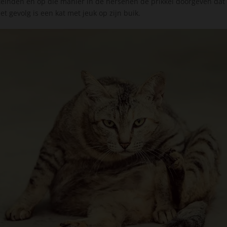
inden en op die manier in de hersenen de prikkel doorgeven dat e
et gevolg is een kat met jeuk op zijn buik.