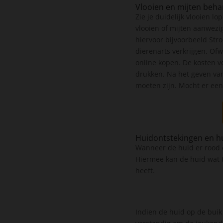
Vlooien en mijten beh
Zie je duidelijk vlooien l
vlooien of mijten aanwezig
hiervoor bijvoorbeeld Str
dierenarts verkrijgen. Of
online kopen. De kosten v
drukken. Na het geven van
moeten zijn. Mocht er een
Huidontstekingen en hu
Wanneer de huid er rood e
Hiermee kan de huid wat t
heeft.
Indien de huid op de buik o