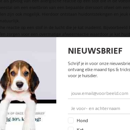
t als gevolg van een allergische reactie op een stof die in de voedin
l meestal om een eiwitbron van een bepaalde diersoort ofwel om ee
n zijn ook mogelijk. Hierdoor ontstaan huidontstekingen en jeuk o
natuurlijk.
che reactie op een stof in de lucht die je kat inademt. Bijvoorbeeld
ffen zorgen voor een overmatige afweerreactie waardoor je kat huid
 andere lichaamsdelen.
 overmatige reactie op iets waarmee de huid in contact komt. Met 
cht op de buik minder compact is en dus minder als barriėre werkt.
elen, op hun kussen of mandje of op wasmiddelen waarmee je hu
f angstig zijn proberen zichzelf te kalmeren door zichzelf vaker t
nnen zo beter omgaan met de stress die ze hebben. Dit kan er ech
 heel ernstige gevallen kunnen ze zelfs de huid op hun buik kapot l
lg. Dit overmatig wassen wordt ook vaak verkeerd opgevat waarbij 
.