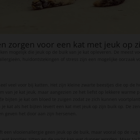
n zorgen voor een kat met jeuk op zi
zaken mogelijk die jeuk op de buik van je kat opleveren. De meest 
allergieën, huidontstekingen of stress zijn een mogelijke oorzaak v
el veel voor bij katten. Het zijn kleine zwarte beestjes die op de hu
am van je kat jeuk, maar aangezien ze het liefst op lekkere warme p
. Ze bijten je kat om bloed te zuigen zodat ze zich kunnen voortpla
e kat als het bijten levert een kat met jeuk op zijn buik op. De ze
 en geven het door aan zijn hersenen.
t een vlooienallergie geen jeuk op de buik, maar vooral op de rug v
wat korstjes zitten en de vacht kan wat dunner worden. Maar toch