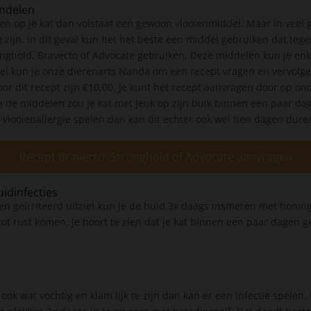
andelen
open op je kat dan volstaat een gewoon vlooienmiddel. Maar in veel g
 zijn. In dit geval kun het het beste een middel gebruiken dat tege
onghold, Bravecto of Advocate gebruiken. Deze middelen kun je enke
wel kun je onze dierenarts Nanda om een recept vragen en vervolg
oor dit recept zijn €10,00. Je kunt het recept aanvragen door op o
 de middelen zou je kat met jeuk op zijn buik binnen een paar dag
 vlooienallergie spelen dan kan dit echter ook wel tien dagen dure
Recept Bravecto, Stronghold of Advocate aanvragen
idinfecties
n geïrriteerd uitziet kun je de huid 3x daags insmeren met honingz
ot rust komen. Je hoort te zien dat je kat binnen een paar dagen g
ok wat vochtig en klam lijk te zijn dan kan er een infectie spelen. I