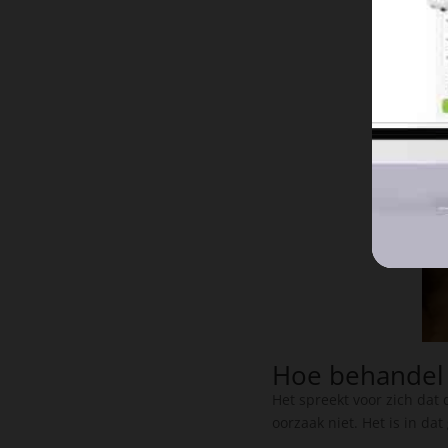
Hoe behandel j
Het spreekt voor zich dat
oorzaak niet. Het is in da