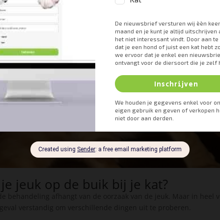
e jeuk op de buik bij je kat?
 de behandeling afhangt van de oorzaak van de jeuk. Maar in heel v
t geval verstandig om verschillende dingen uit te proberen.