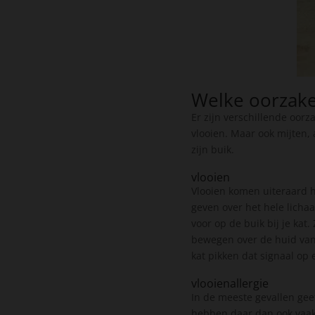
Welke oorzake
Er zijn verschillende oor
vlooien. Maar ook mijten, 
zijn buik.
vlooien
Vlooien komen uiteraard he
geven over het hele licha
voor op de buik bij je kat
bewegen over de huid van j
kat pikken dat signaal op
vlooienallergie
In de meeste gevallen geef
hebben daar dan ook vaak 