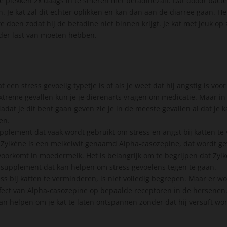
 plekken 2x daags in te smeren met betadinezalf. Dat doodt bacte
. Je kat zal dit echter oplikken en kan dan aan de diarree gaan. H
e doen zodat hij de betadine niet binnen krijgt. Je kat met jeuk op 
nder last van moeten hebben.
 een stress gevoelig typetje is of als je weet dat hij angstig is voor
extreme gevallen kun je je dierenarts vragen om medicatie. Maar in
Nadat je dit bent gaan geven zie je in de meeste gevallen al dat je
sen.
pplement dat vaak wordt gebruikt om stress en angst bij katten te
Zylkène is een melkeiwit genaamd Alpha-casozepine, dat wordt ge
voorkomt in moedermelk. Het is belangrijk om te begrijpen dat Zylk
supplement dat kan helpen om stress gevoelens tegen te gaan.
ss bij katten te verminderen, is niet volledig begrepen. Maar er w
fect van Alpha-casozepine op bepaalde receptoren in de hersenen
an helpen om je kat te laten ontspannen zonder dat hij versuft wor