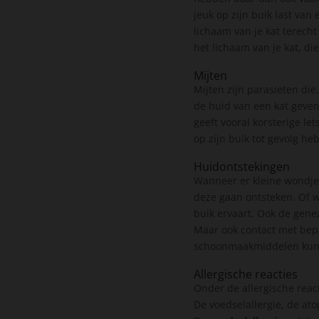
jeuk op zijn buik last van 
lichaam van je kat terecht
het lichaam van je kat, die
Mijten
Mijten zijn parasieten die
de huid van een kat geven.
geeft vooral korsterige le
op zijn buik tot gevolg h
Huidontstekingen
Wanneer er kleine wondjes
deze gaan ontsteken. Of we
buik ervaart. Ook de gene
Maar ook contact met bep
schoonmaakmiddelen kunne
Allergische reacties
Onder de allergische reac
De voedselallergie, de ato