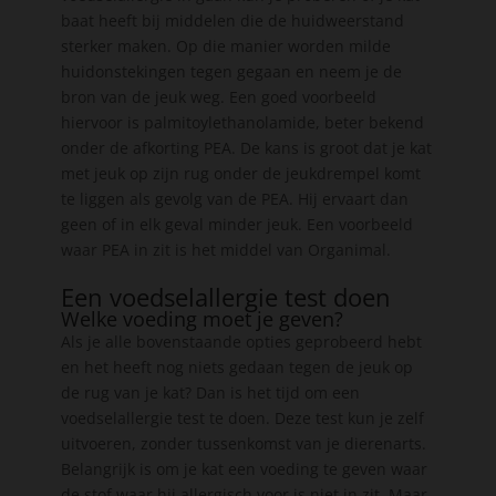
baat heeft bij middelen die de huidweerstand
sterker maken. Op die manier worden milde
huidonstekingen tegen gegaan en neem je de
bron van de jeuk weg. Een goed voorbeeld
hiervoor is palmitoylethanolamide, beter bekend
onder de afkorting PEA. De kans is groot dat je kat
met jeuk op zijn rug onder de jeukdrempel komt
te liggen als gevolg van de PEA. Hij ervaart dan
geen of in elk geval minder jeuk. Een voorbeeld
waar PEA in zit is het middel van Organimal.
Een voedselallergie test doen
Welke voeding moet je geven?
Als je alle bovenstaande opties geprobeerd hebt
en het heeft nog niets gedaan tegen de jeuk op
de rug van je kat? Dan is het tijd om een
voedselallergie test te doen. Deze test kun je zelf
uitvoeren, zonder tussenkomst van je dierenarts.
Belangrijk is om je kat een voeding te geven waar
de stof waar hij allergisch voor is niet in zit. Maar