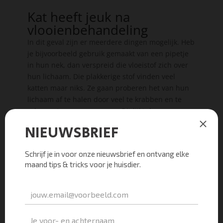
Kat heeft jeuk na
vlooienbehandeling
In dit geval zijn er meerdere dingen mogelijk. Heb
je bijvoorbeeld gebruik gemaakt van een pipetje
in hun nek, dan verspreid die vloeistof zich over
hun lichaam. Die plakkerige stof vinden veel
katten maar niks. Ze gaan proberen het van hun
lichaam af te halen door veel te krabben en te
schuren tegen voorwerpen. Dit lijkt dus een
beetje te jeuken.
Maar ze kunnen ook een vorm van een contact-
allergie op een vlooienmiddel hebben. Het middel
dat je hem gegeven hebt komt in contact met hun
huid en kan daar een allergische reactie
veroorzaken. In dat geval is de jeuk behoorlijk
heftig en blijft ook een paar weken aanhouden.
Dit in tegenstelling tot de jeuk van het opdoen
van het pipetje dat slechts een dag of 2 duurt.