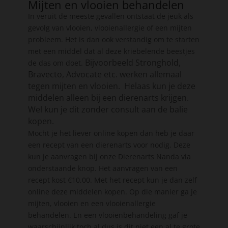
Mijten en vlooien behandelen
In veruit de meeste gevallen ontstaat de jeuk als
gevolg van vlooien, vlooienallergie of een mijten
probleem. Het is dan ook verstandig om te starten
met een middel dat al deze kriebelende beestjes
Bijvoorbeeld Stronghold,
de das om doet.
Bravecto, Advocate etc. werken allemaal
tegen mijten en vlooien.
Helaas kun je deze
middelen alleen bij een dierenarts krijgen.
Wel kun je dit zonder consult aan de balie
kopen.
Mocht je het liever online kopen dan heb je daar
een recept van een dierenarts voor nodig. Deze
kun je aanvragen bij onze Dierenarts Nanda via
onderstaande knop. Het aanvragen van een
recept kost €10,00. Met het recept kun je dan zelf
online deze middelen kopen. Op die manier ga je
mijten, vlooien en een vlooienallergie
behandelen. En een vlooienbehandeling gaf je
waarschijnlijk toch al dus is dit niet een al te grote