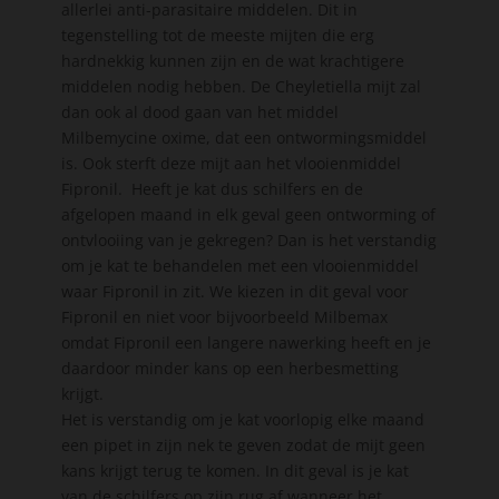
allerlei anti-parasitaire middelen. Dit in
tegenstelling tot de meeste mijten die erg
hardnekkig kunnen zijn en de wat krachtigere
middelen nodig hebben. De Cheyletiella mijt zal
dan ook al dood gaan van het middel
Milbemycine oxime, dat een ontwormingsmiddel
is. Ook sterft deze mijt aan het vlooienmiddel
Fipronil. Heeft je kat dus schilfers en de
afgelopen maand in elk geval geen ontworming of
ontvlooiing van je gekregen? Dan is het verstandig
om je kat te behandelen met een vlooienmiddel
waar Fipronil in zit. We kiezen in dit geval voor
Fipronil en niet voor bijvoorbeeld Milbemax
omdat Fipronil een langere nawerking heeft en je
daardoor minder kans op een herbesmetting
krijgt.
Het is verstandig om je kat voorlopig elke maand
een pipet in zijn nek te geven zodat de mijt geen
kans krijgt terug te komen. In dit geval is je kat
van de schilfers op zijn rug af wanneer het