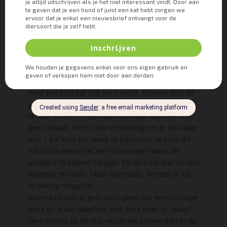
Wat kun je doen om de
schilfers uit de vacht op de
rug van je kat te
verwijderen?
Veel mensen gaan de vacht veel borstelen om de
schilfers maar uit de vacht van je kat te halen.
Maar hiermee prikkelen ze de toch al verzwakte
huid van hun kat nog eens extra. Probeer dus de
vacht van je kat niet teveel te borstelen. Die
schilfers zien er niet mooi uit, maar kunnen ook
geen kwaad. Het is niet verstandig om je kat vaker
dan 1 à 2 keer per week te borstelen. Je kunt dit
het beste doen met een vlooienkam waar de
schilfers in blijven hangen. En de huid dan zo min
mogelijk te raken. Maar nogmaals, borstel je kat
zo weinig mogelijk!
Daarnaast kun je gebruik maken van een vochtige
doek en je kat dagelijks met deze doek te “aaien”.
De schilfers op de rug van je kat blijven dan in de