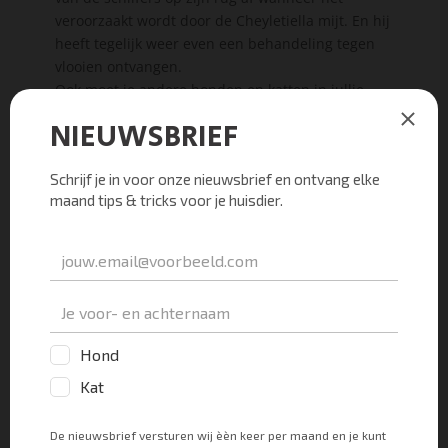
veroorzaakt wordt door de Cheyletiella mijt. En hij
heeft tegelijk weer even een behandeling tegen
vlooien ontvangen.
Ook moet je andere honden en katten in jullie
gezin behandelen met Frontline en moet je zijn
dekentje of mandje zo heet als het kan wassen en
de plek waar hij slaapt goed stofzuigen. Op die
manier is de kans op een herbesmetting niet
groot.
Hoe komt mijn kat aan
vachtmijt?
Heeft je kat vermoedelijk vachtmijt en daardoor
schilfers op zijn rug? Dan kan hij de vachtmijt
overal vandaan gehaald hebben. Vachtmijt is een
mijt die leeft op allerlei zoogdieren met een vacht
en dus kan je kat het al snel overnemen zodra je
kat met hen in contact komt.