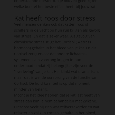
onderstaande borstel kun je ook zelf goed kijken
welke borstel het beste effect heeft bij jouw kat.
Kat heeft roos door stress
Veel mensen denken ook dat katten roos of
schilfers in de vacht op hun rug krijgen als gevolg
van stress. En dat is zeker waar. Als gevolg van
chronische stress stijgt het Cortisol ( = stress
hormoon) gehalte in het bloed van je kat. En dit
Cortisol zorgt ervoor dat andere lichaams-
systemen even voorrang krijgen in hun
onderhoud omdat zij belangrijker zijn voor de
“overleving” van je kat. Het klinkt wat dramatisch,
maar dat is wel de oorsprong van de functie van
Cortisol. De huid kwaliteit is op dat moment
minder van belang.
Mocht je het idee hebben dat je kat last heeft van
stress dan kun je hem behandelen met Zylkène.
Hierdoor voelt hij zich wat zelfverzekerder en wat
relaxter en zal zijn cortisol gehalte in het bloed,