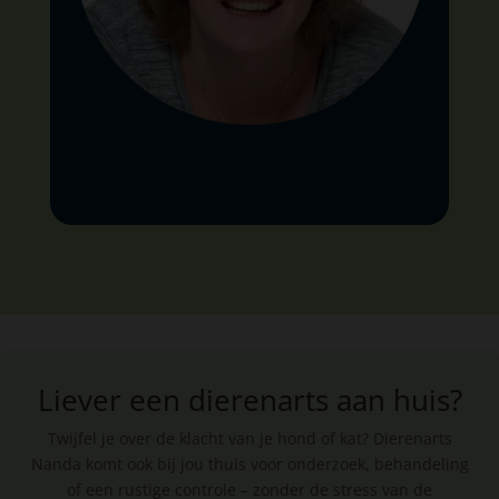
Liever een dierenarts aan huis?
Twijfel je over de klacht van je hond of kat? Dierenarts
Nanda komt ook bij jou thuis voor onderzoek, behandeling
of een rustige controle – zonder de stress van de