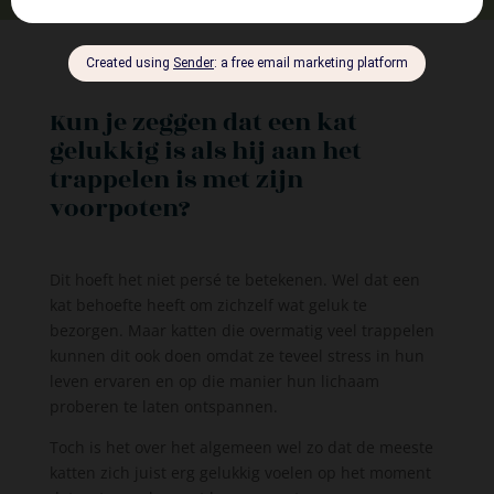
Kun je zeggen dat een kat
gelukkig is als hij aan het
trappelen is met zijn
voorpoten?
Dit hoeft het niet persé te betekenen. Wel dat een
kat behoefte heeft om zichzelf wat geluk te
bezorgen. Maar katten die overmatig veel trappelen
kunnen dit ook doen omdat ze teveel stress in hun
leven ervaren en op die manier hun lichaam
proberen te laten ontspannen.
Toch is het over het algemeen wel zo dat de meeste
katten zich juist erg gelukkig voelen op het moment