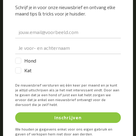
Waar trappelen katten graag op
met hun voorpoten?
In principe kan een kat op elke mogelijke ondergrond
besluiten te willen trappelen. Maar vooral dekens,
kussens, je buik en soms zelfs op je gezicht als je ligt
te slapen, zijn wel de grootste favorieten van katten.
Wilde katten lijken het gedrag op volwassen leeftijd
vooral te doen op een veilig plekje in het gras. Ze
trappelen dan het gras plat om er een nestje van te
maken. Bij de huiskatten zien we dit gedrag echter
nog maar zelden.