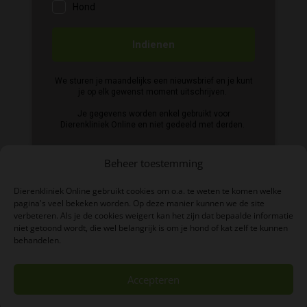
Beheer toestemming
Dierenkliniek Online gebruikt cookies om o.a. te weten te komen welke
pagina's veel bekeken worden. Op deze manier kunnen we de site
verbeteren. Als je de cookies weigert kan het zijn dat bepaalde informatie
BTW-nummer: NL004039497B06
niet getoond wordt, die wel belangrijk is om je hond of kat zelf te kunnen
behandelen.
KVK-nummer: 84876638
Accepteren