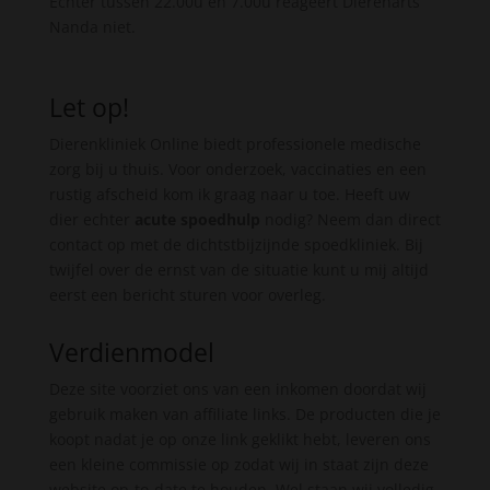
Echter tussen 22.00u en 7.00u reageert Dierenarts
Nanda niet.
Let op!
Dierenkliniek Online biedt professionele medische
zorg bij u thuis. Voor onderzoek, vaccinaties en een
rustig afscheid kom ik graag naar u toe. Heeft uw
dier echter
acute spoedhulp
nodig? Neem dan direct
contact op met de dichtstbijzijnde spoedkliniek. Bij
twijfel over de ernst van de situatie kunt u mij altijd
eerst een bericht sturen voor overleg.
Verdienmodel
Deze site voorziet ons van een inkomen doordat wij
gebruik maken van affiliate links. De producten die je
koopt nadat je op onze link geklikt hebt, leveren ons
een kleine commissie op zodat wij in staat zijn deze
website op-to-date te houden. Wel staan wij volledig