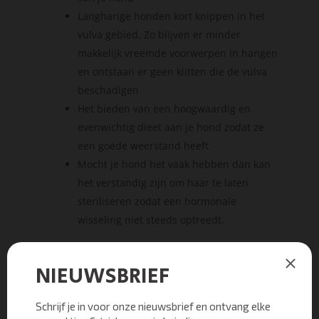
Langharige honden kort knippen in het
vulva gebied. Zo blijven er minder
makkelijk vreemde voorwerpen in hangen
en ontstaan er geen klitten die de vulva
beschadigen
Het bieden van een hoogwaardig en
evenwichtig dieet aan je hond zodat ze
een goede weerstand heeft
Mocht je hond het vaak hebben dan kan
het verstandig zijn om haar te laten
steriliseren zodat een hormonale
wisseling niet steeds optreedt.