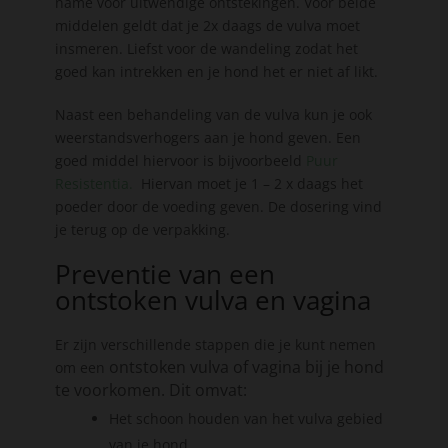
name voor uitwendige ontstekingen. Voor beide
middelen geldt dat je
2x daags de vulva moet
insmeren. Liefst voor de wandeling zodat het
goed kan intrekken en je hond het er niet af likt.
Naast een behandeling van de vulva kun je ook
weerstandsverhogers aan je hond geven. Een
goed middel hiervoor is bijvoorbeeld
Puur
Resistentia.
Hiervan moet je
1 – 2 x daags het
poeder door de voeding geven. De dosering vind
je terug op de verpakking.
Preventie van een
ontstoken vulva en vagina
Er zijn verschillende stappen die je kunt nemen
ontstoken vulva of vagina
bij je hond
om een
te voorkomen. Dit omvat:
Het schoon houden van het vulva gebied
van je hond