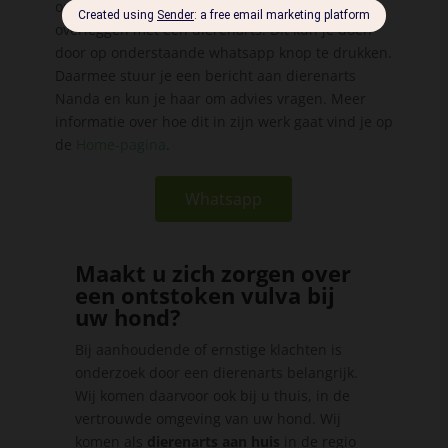
ontstoken vulva of vagina? Dan wil je vaak even
overleggen met een dierenarts. Dit kun je doen
door op onderstaande whatsapp knop te drukken.
Daarmee stuur je een bericht aan dierenarts
Nanda en kun je haar om advies vragen. Meer
informatie over hoe dit in zijn werk gaat vind je op
de
Home-pagina
.
Whatsapp
Maakt u zich zorgen over
een ontstoken vulva bij
uw hond?
Bij aanhoudende of ernstige klachten is
onderzoek door een dierenarts belangrijk.
Wij komen daarvoor ook bij u thuis, in de
vertrouwde omgeving van uw hond. Wij
komen als
dierenarts aan huis
in de regio