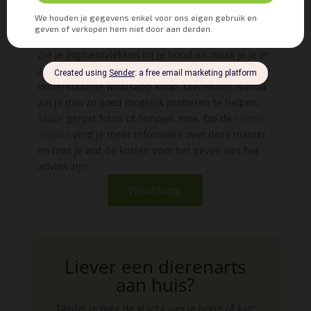
pigmentvlekken bij je
hond?
Zie je pigmentvlekken bij je hond en maak je je er
zorgen om? Dan kun je gebruik maken van
onderstaande whatsapp knop. Dierenarts Nanda
zal je dan zo goed mogelijk proberen te helpen.
Stuur gerust foto’s of filmpjes mee. Op de
Home-
pagina
vind je meer informatie over deze manier
en lees je wat de kosten voor het geven van het
advies zijn.
Whatsapp
Liever een dierenarts
aan huis?
Twijfel je over de klacht van je hond of kat?