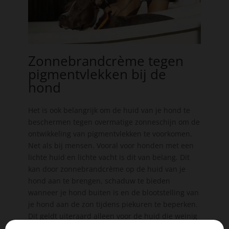
Zonnebrandcrème tegen
pigmentvlekken bij de
hond
Het is ook belangrijk om de huid van je hond te
beschermen tegen overmatige zonneschijn om de
ontwikkeling van pigmentvlekken te voorkomen.
Net als bij mensen. Vooral voor honden met een
lichte huid en lichte vacht is dit van belang. Dit
kan door zonnebrandcrème op de huid van je
hond aan te brengen, schaduw te bieden
wanneer je hond buiten is en de blootstelling van
je hond aan de zon tijdens piekuren te beperken.
Dit geldt uiteraard alleen voor de huid die weinig
haren bevat. Zitten er wel veel haren op een