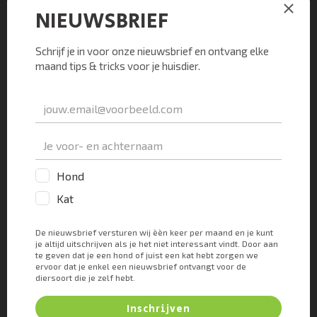
lichaamsdeel dan beschermen die haren
voldoende tegen zonnebrand.
Samenvatting
Conclusie: pigmentvlekken bij honden zijn
veelvoorkomend en kunnen optreden door
meerdere redenen. Hoewel de meeste
pigmentvlekken onschadelijk zijn en geen
behandeling vereisen, is het belangrijk om je
dierenarts nieuwe vlekken te laten evalueren om
ervoor te zorgen dat ze geen teken zijn van een
ernstigere aandoening. De huid van je hond
beschermen tegen zonneschijn kan helpen om de
ontwikkeling van pigmentvlekken te voorkomen.
Heb je behoefte aan
overleg over de