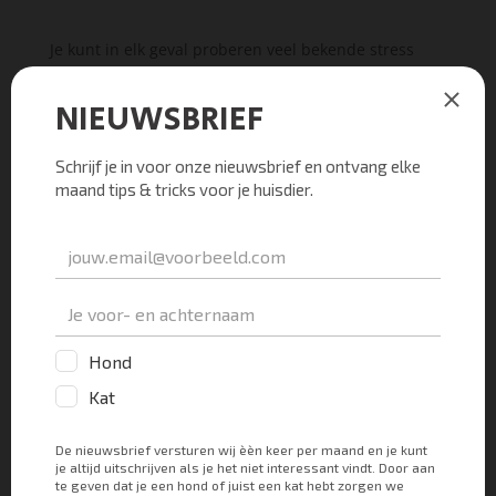
Je kunt in elk geval proberen veel bekende stress
factoren te verminderen voor jouw kat. Zorg ervoor
dat ze zich kan terugtrekken in een stille, rustige
ruimte zonder andere katten en mensen als ze daar
behoefte aan heeft. Voorkom dat de buurkatten bij
jullie in huis en in de tuin kunnen komen. Geef haar
mogelijkheden om in huis lekker te klimmen en
klauteren. En uiteraard moet je ervoor zorgen dat ze
lichamelijk geen pijn ervaart.
Helpt dit allemaal nog niet om haar minder aan haar
vagina te laten likken? In dat geval kun je ook met
voedingssupplementen ervoor zorgen dat het
serotonine gehalte in haar hersenen verhoogd
waardoor ze minder gevoelig wordt voor het ervaren
van stress. Het gevolg is dus uiteindelijk dat haar
cortisol gehalte omlaag zal gaan als je haar speciale
voedingssupplementen geeft, zoals bijvoorbeeld