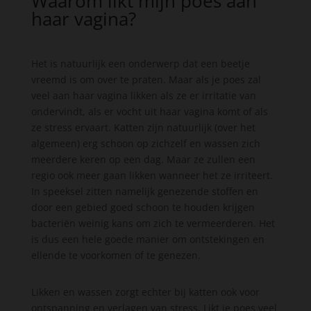
Waarom likt mijn poes aan
haar vagina?
Het is natuurlijk een onderwerp dat een beetje
vreemd is om over te praten. Maar als je poes zal
veel aan haar vagina likken als ze er irritatie van
ondervindt, als er vocht uit haar vagina komt of als
ze stress ervaart. Katten zijn natuurlijk (over het
algemeen) erg schoon op zichzelf en wassen zich
meerdere keren op een dag. Maar ze zullen een
regio ook meer gaan likken wanneer het ze irriteert.
In speeksel zitten namelijk genezende stoffen en
door een gebied goed schoon te houden krijgen
bacteriën weinig kans om zich te vermeerderen. Het
is dus een hele goede manier om ontstekingen en
ellende te voorkomen of te genezen.
Likken en wassen zorgt echter bij katten ook voor
ontspanning en verlagen van stress. Likt je poes veel