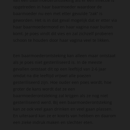
van een baarmoederontsteking als er een infectie is
opgetreden in haar baarmoeder waardoor de
baarmoeder nu een met etter gevulde “zak” is
geworden. Het is in dat geval mogelijk dat er etter via
haar baarmoedermond en haar vagina naar buiten
komt. Je poes vindt dit vies en zal zichzelf proberen
schoon te houden door haar vagina veel te likken.
Een baarmoederontsteking kan alleen maar ontstaat
als je poes niet gesteriliseerd is. In de meeste
gevallen ontstaat dit op een leeftijd van 2-6 jaar
omdat na die leeftijd vrijwel alle poezen
gesteriliseerd zijn. Hoe ouder een poes wordt, hoe
groter de kans wordt dat ze een
baarmoederontsteking zal krijgen als ze nog niet
gesteriliseerd werd. Bij een baarmoederontsteking
kan ze ook veel gaan drinken en veel gaan plassen.
En uiteraard kan ze er koorts van hebben en daarom
een zieke indruk maken en slechter eten.