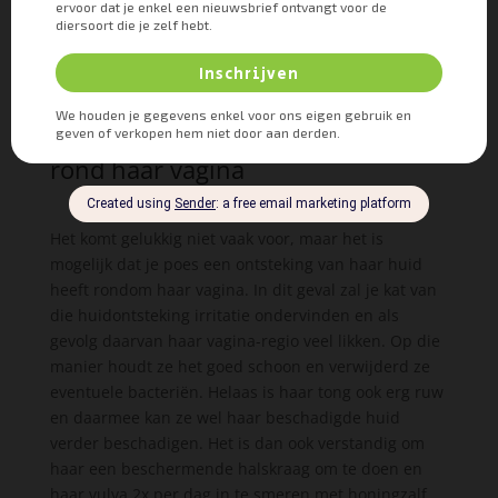
Zylkène.
Je poes heeft een huidontsteking
rond haar vagina
Het komt gelukkig niet vaak voor, maar het is
mogelijk dat je poes een ontsteking van haar huid
heeft rondom haar vagina. In dit geval zal je kat van
die huidontsteking irritatie ondervinden en als
gevolg daarvan haar vagina-regio veel likken. Op die
manier houdt ze het goed schoon en verwijderd ze
eventuele bacteriën. Helaas is haar tong ook erg ruw
en daarmee kan ze wel haar beschadigde huid
verder beschadigen. Het is dan ook verstandig om
haar een beschermende halskraag om te doen en
haar vulva 2x per dag in te smeren met honingzalf