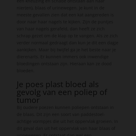
een kneuzing en schade ontstaan aan haar
nier(en), blaas of urinewegen. Je kunt in de
meeste gevallen zien dat een kat aangereden is
door naar haar nagels te kijken. Zijn de puntjes
van haar nagels gerafeld, dan heeft ze zich
schrap gezet om de klap op te vangen. Als ze zich
verder normaal gedraagt dan kun je dit een dagje
aankijken. Maar bij twijfel ga je het beste naar je
dierenarts. Er kunnen immers ook inwendige
bloedingen ontstaan zijn. Hieraan kan ze dood
bloeden.
Je poes plast bloed als
gevolg van een poliep of
tumor
Bij oudere poezen kunnen poliepen ontstaan in
de blaas. Dit zijn een soort van paddestoel-
achtige vormpjes die uit het oppervlak groeien. In
dit geval dan uit het oppervlak van haar blaas of
urinewegen. Er ontstaat dan wel een