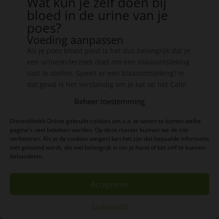
Wat kun je zelf doen bij
bloed in de urine van je
poes?
Voeding aanpassen
Als je poes bloed plast is het dus belangrijk dat je
een urineonderzoek doet om een blaasontsteking
vast te stellen. Speelt er een blaasontsteking? In
dat geval is het verstandig om je kat op het Calm
diet van Royal Canin te zetten omdat die stress
Beheer toestemming
verlagend werkt en ook nog eens blaasgruis
oplost. In dat geval behandel je dus al 91% van
Dierenkliniek Online gebruikt cookies om o.a. te weten te komen welke
alle poezen met een blaasontsteking op de juiste
pagina's veel bekeken worden. Op deze manier kunnen we de site
verbeteren. Als je de cookies weigert kan het zijn dat bepaalde informatie
manier.
niet getoond wordt, die wel belangrijk is om je hond of kat zelf te kunnen
Ontstekingsremmende en
behandelen.
pijnstillende medicatie
Om je kat minder pijn te laten ervaren van de
Accepteren
blaasontsteking mag je haar ook 1x per 2 dagen
een kwart tablet geven van de aspirine 100mg
Cookiebeleid
tabletten. LET OP! ENKEL EN ALLEEN ASPIRINE
100MG!!! Alle andere soorten pijnstillers voor