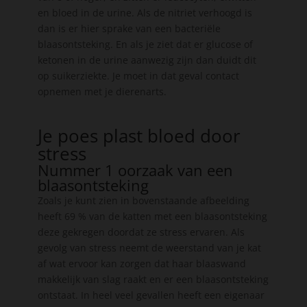
en bloed in de urine. Als de nitriet verhoogd is
dan is er hier sprake van een bacteriële
blaasontsteking. En als je ziet dat er glucose of
ketonen in de urine aanwezig zijn dan duidt dit
op suikerziekte. Je moet in dat geval contact
opnemen met je dierenarts.
Je poes plast bloed door
stress
Nummer 1 oorzaak van een
blaasontsteking
Zoals je kunt zien in bovenstaande afbeelding
heeft 69 % van de katten met een blaasontsteking
deze gekregen doordat ze stress ervaren. Als
gevolg van stress neemt de weerstand van je kat
af wat ervoor kan zorgen dat haar blaaswand
makkelijk van slag raakt en er een blaasontsteking
ontstaat. In heel veel gevallen heeft een eigenaar