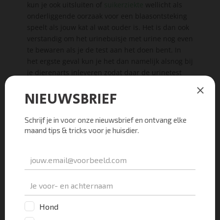
kun je ook uitsluiten of
suikerziekte
wellicht als
onderliggende oorzaak voor een blaasontsteking
speelt als jouw kat al wat ouder is. Het is dan ook
verstandig om het urinebuisje met urine nog even
te bewaren als je de test aan het doen bent. In
het ergste geval kun je het dan namelijk alsnog bij
je dierenarts inleveren zodat daar de urinetest
herhaald kan worden.
Hoe voer je het urine
onderzoek zelf uit?
Je opent het urinebuisje waarin je de urine van je
poes gedaan hebt. Hierin doop je het stripje even
helemaal onder en haalt hem er gelijk weer uit.
Alle vlakjes moeten nu een beetje “nat” geworden
zijn. Het buisje met de urine sluit je weer af en
bewaart hem nog even. Het stripje moet je een
klein beetje schudden boven de wasbak zodat de
overtollige urine eraf valt. Vervolgens wacht je 30