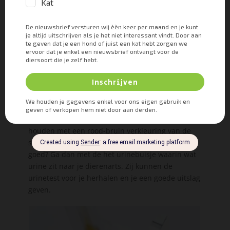
seconden. Daarna kun je de kleur-stripjes
vergelijken met de bijgeleverde normaal-
waarden. Tip: maak even een foto waarop je de
strip naast de normaal waarden hebt liggen. Dan
kun je op je gemak de resultaten bekijken. Want
na een minuut of wat zal de strip gaan verkleuren
en dan kun je wel eens een foute diagnose gaan
stellen.
Heeft je poes heel veel bloed in haar urine dan
kan het soms ook wel eens lastig worden om de
stripjes goed af te lezen. Probeer rekening te
houden met een rood-bruin verkleuring van de
stripjes als gevolg van het bloed. Lukt het je niet
goed? Ga dan met de het urinebuisje waarin wat
urine zit naar je dierenarts. Zij kunnen de
urinetest voor je herhalen en je een goede uitslag
geven.