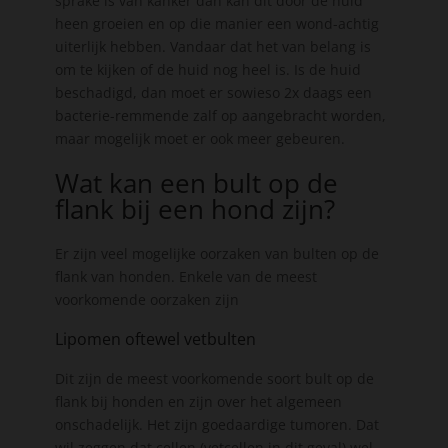
sprake is van kanker dan kan dit door de huid
heen groeien en op die manier een wond-achtig
uiterlijk hebben. Vandaar dat het van belang is
om te kijken of de huid nog heel is. Is de huid
beschadigd, dan moet er sowieso 2x daags een
bacterie-remmende zalf op aangebracht worden,
maar mogelijk moet er ook meer gebeuren.
Wat kan een bult op de
flank bij een hond zijn?
Er zijn veel mogelijke oorzaken van bulten op de
flank van honden. Enkele van de meest
voorkomende oorzaken zijn
Lipomen oftewel vetbulten
Dit zijn de meest voorkomende soort bult op de
flank bij honden en zijn over het algemeen
onschadelijk. Het zijn goedaardige tumoren. Dat
wil zeggen dat cellen (vetcellen in dit geval) wel