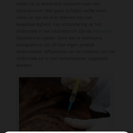
cellen zal je dierenarts opsturen naar een
laboratorium. Hier gaan ze kijken welke soort
cellen er zijn en of er tekenen zijn van
kwaadaardigheid. Een uitzondering op het
onderzoek in het laboratorium zijn de
vetbulten
(lipomen) en cysten. Deze kan je dierenarts
doorgaans in zijn of haar eigen praktijk
onderzoeken. Afhankelijk van de uitkomst van het
onderzoek zal er een behandelplan opgesteld
worden.