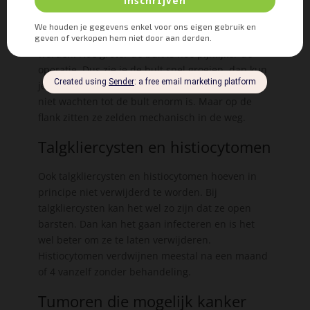
in de weg zit. Heeft hij er geen last van dan
kunnen ze gewoon blijven zitten. Hou er wel
rekening mee dat ze soms heel groot kunnen
worden. Hoe groter de bult is hoe pijnlijker de
operatie. Dus zie je de bult snel groeien, dan kun
je maar beter snel kiezen voor een operatie en
niet wachten tot de bult enorm is. Maar op de
flank zitten ze zelden mechanisch in de weg.
Talgkliercysten en histiocytomen
Ook talgkliercysten en histiocytomen hoeven in
principe niet verwijderd te worden. Bij
talgkliercysten kan het wel zo zijn dat ze open
barsten. Dan kan het gaan infecteren en is het
wel beter om ze te laten verwijderen.
Histiocytomen verdwijnen meestal na een maand
of 4 vanzelf zonder behandeling.
Tumoren die mogelijk kanker