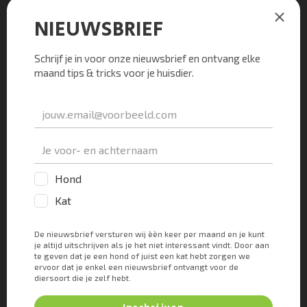
Er worden met een naald wat cellen uit de
bult gehaald.
Behandeling van een bult
op de flank van een hond
Vetbulten
De behandeling van een bult op de flank van een
hond zal afhangen van de diagnose van de
dierenarts. Onschadelijke bulten zoals
vetbulten
(lipomen) kunnen worden verwijderd door middel
van een operatie. Maar dit hoeft enkel te
gebeuren wanneer de bult de hond mechanisch