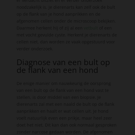
er verdacht uitziet en er verder onderzoek
noodzakelijk is. Je dierenarts kan zelf ook de bult
op de flank van je hond aanprikken en de
afgenomen cellen onder de microscoop bekijken.
Daarmee herkent hij of zij al een
vetbult
of een
met vocht gevulde cyste. Herkent je dierenarts de
cellen niet, dan worden ze vaak opgestuurd voor
verder onderzoek.
Diagnose van een bult op
de flank van een hond
De enige manier om nauwkeurig de oorsprong
van een bult op de flank van een hond vast te
stellen, is door middel van een biopsie. Je
dierenarts zal met een naald de bult op de flank
aanprikken en haalt er wat cellen uit. Je hond
voelt natuurlijk even een prikje, maar heel zeer
doet het niet. Dit kan dan ook normaal gesproken
zonder narcose gedaan worden. De afgenomen