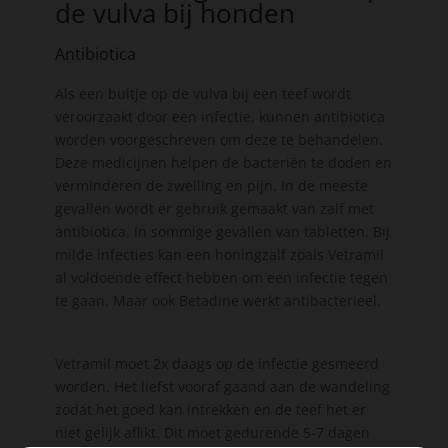
de vulva bij honden
Antibiotica
Als een bultje op de vulva bij een teef wordt
veroorzaakt door een infectie, kunnen antibiotica
worden voorgeschreven om deze te behandelen.
Deze medicijnen helpen de bacteriën te doden en
verminderen de zwelling en pijn. In de meeste
gevallen wordt er gebruik gemaakt van zalf met
antibiotica. In sommige gevallen van tabletten. Bij
milde infecties kan een honingzalf zoals Vetramil
al voldoende effect hebben om een infectie tegen
te gaan. Maar ook Betadine werkt antibacterieel.
Vetramil moet 2x daags op de infectie gesmeerd
worden. Het liefst vooraf gaand aan de wandeling
zodat het goed kan intrekken en de teef het er
niet gelijk aflikt. Dit moet gedurende 5-7 dagen