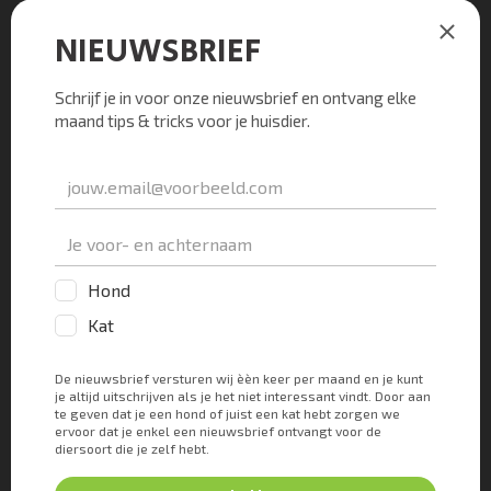
gedaan worden.
Betadine-zalf moet 1-2x daags op de infectie
gesmeerd worden. Het liefst vooraf gaand aan de
wandeling zodat het goed kan intrekken en de
teef het er niet gelijk aflikt. Let op dat je het niet
te dik opsmeert. Wanneer een hond veel van de
Betadine binnen krijgt kan er overgeven of
diarree ontstaan. Dit moet gedurende 5 dagen
gesmeerd worden.
Chirurgie
In sommige gevallen kan een operatie nodig zijn
om een bultje op de vulva te verwijderen. Vooral
als deze wordt veroorzaakt door een tumor of
cyste. De operatie kan bestaan uit het verwijderen
van een deel van de vulva of in ernstige gevallen
zelfs het gehele vulva gebied. Dit is afhankelijk