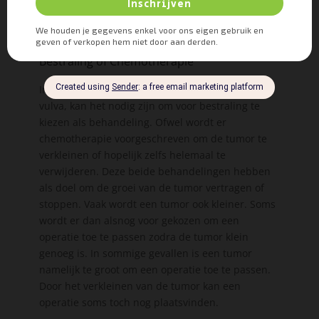
van de grootte en locatie van de bult. Uiteraard
zal dit altijd met jou als eigenaar besproken
worden.
Bestraling of Chemotherapie
In het geval van kwaadaardige tumoren op de
vulva, kan het nodig zijn om voor bestraling te
kiezen als behandeling. Ofwel wordt er
chemotherapie voorgeschreven om de tumor te
verkleinen of hopelijk zelfs helemaal te
verwijderen. Deze beide behandelingen hebben
als doel om de groei van de tumor vertragen of
stoppen. Vaak wordt een tumor ook kleiner. Soms
wordt er dan alsnog voor gekozen om een
operatie toe te passen zodra de tumor klein
genoeg is. In sommige gevallen is een tumor
namelijk te groot om een operatie toe te passen.
Door het verkleinen van de tumor kan een
operatie soms toch nog plaatsvinden.