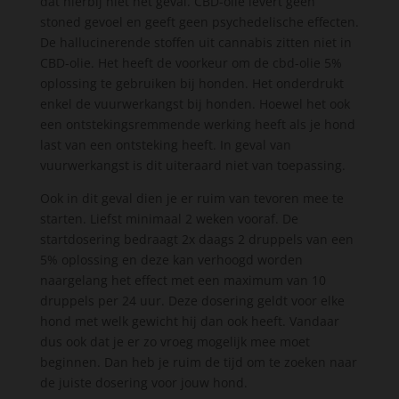
dat hierbij niet het geval. CBD-olie levert geen
stoned gevoel en geeft geen psychedelische effecten.
De hallucinerende stoffen uit cannabis zitten niet in
CBD-olie. Het heeft de voorkeur om de cbd-olie 5%
oplossing te gebruiken bij honden. Het onderdrukt
enkel de vuurwerkangst bij honden. Hoewel het ook
een ontstekingsremmende werking heeft als je hond
last van een ontsteking heeft. In geval van
vuurwerkangst is dit uiteraard niet van toepassing.
Ook in dit geval dien je er ruim van tevoren mee te
starten. Liefst minimaal 2 weken vooraf. De
startdosering bedraagt 2x daags 2 druppels van een
5% oplossing en deze kan verhoogd worden
naargelang het effect met een maximum van 10
druppels per 24 uur. Deze dosering geldt voor elke
hond met welk gewicht hij dan ook heeft. Vandaar
dus ook dat je er zo vroeg mogelijk mee moet
beginnen. Dan heb je ruim de tijd om te zoeken naar
de juiste dosering voor jouw hond.