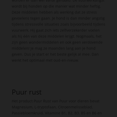
worden er dan wel vanaf gehaald. De vuurwerkangst
wordt bij honden op die manier wat minder heftig.
Deze middelen hebben als werking dat ze stress
gevoelens tegen gaan. Je hond is dan minder angstig
tijdens stressvolle situaties zoals bijvoorbeeld tijdens
vuurwerk. Hij gaat zich iets zelfverzekerder voelen
als hij één van deze middelen krijgt. Nogmaals, het
zijn geen wondermiddelen en ook geen verdovende
middelen! Je mag ze maanden lang aan je hond
geven. Dus je start er het beste gelijk al mee. Dan
werkt het optimaal met oud-en-nieuw.
Puur rust
Het product Puur Rust van Puur voor dieren bevat
Magnesium, L-tryptofaan, Citroenmelisseblad,
Passiebloemkruid, Vitamine B1, B2, B3, B5 en B6 en