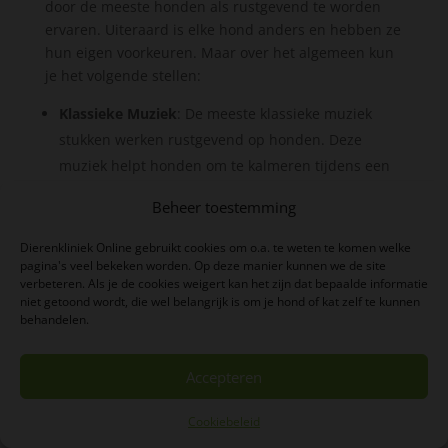
door de meeste honden als rustgevend te worden
ervaren. Uiteraard is elke hond anders en hebben ze
hun eigen voorkeuren. Maar over het algemeen kun
je het volgende stellen:
Klassieke Muziek
: De meeste klassieke muziek
stukken werken rustgevend op honden. Deze
muziek helpt honden om te kalmeren tijdens een
stressvolle situatie. Zo toonde een onderzoek aan
Beheer toestemming
dat honden in een asiel minder blaffen en rustiger
liggen als er klassieke muziek te horen is in hun
Dierenkliniek Online gebruikt cookies om o.a. te weten te komen welke
pagina's veel bekeken worden. Op deze manier kunnen we de site
kennel.
verbeteren. Als je de cookies weigert kan het zijn dat bepaalde informatie
Zachte of Instrumentale Muziek
: Zachte muziek,
niet getoond wordt, die wel belangrijk is om je hond of kat zelf te kunnen
behandelen.
zonder harde beats of luide uitschietende
geluiden, kan ook rustgevend zijn voor honden. Dit
omvat vaak instrumentale stukken die geen
Accepteren
abrupte veranderingen in tempo of volume
Cookiebeleid
hebben.