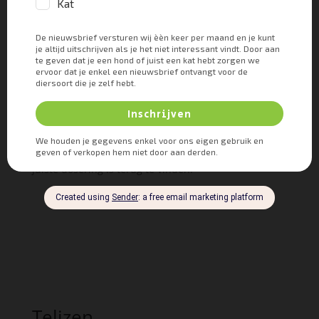
gecombineerd worden met andere medicijnen.
Zylkène is er in capsules en smakelijke
kauwtabletten. In dit geval zijn kauwtabletten het
makkelijkst. Een angstige hond wil je namelijk niet
ook nog een tablet door zijn keel willen duwen.
Het is
verstandig om dit minimaal een week voor de
vuurwerkangst bij honden te gaan inzetten, maar
liever nog langer van tevoren.
Er zijn 3 verschillende
doseringen. Dus voor elke hond is er de juiste
dosering.
Hier treft u de
bijsluiter
aan waarin ook de
juiste dosering is terug te vinden.
Telizen