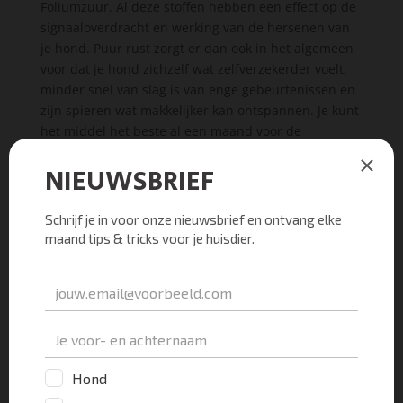
Foliumzuur. Al deze stoffen hebben een effect op de
signaaloverdracht en werking van de hersenen van
je hond. Puur rust zorgt er dan ook in het algemeen
voor dat je hond zichzelf wat zelfverzekerder voelt,
minder snel van slag is van enge gebeurtenissen en
zijn spieren wat makkelijker kan ontspannen. Je kunt
het middel het beste al een maand voor de
jaarwisseling beginnen te geven zodat het optimaal
werkt tijdens oud-en-nieuw.
Zylkène
Zylkène bevat decapeptide
alfa-
casozepine. Die stof
werkt in op de hersenen en geeft een
angstremmend resultaat. Aangezien het enkel een
bestanddeel is dat uit melkeiwit gehaald wordt mag
dit middel vrij verkocht worden. Het middel mag