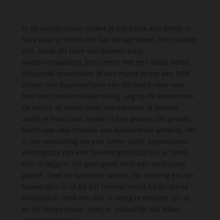
In de eerste plaats creëer je het beste een plekje in
huis waar je hond zich kan terugtrekken. Een holletje
dus.
Maak dit ruim van tevoren klaar
(weken/maanden).
Een bench met een dikke deken
(slaapzak) eroverheen of een mand onder een tafel
zetten met daaroverheen een dik kleed voelt voor
heel veel honden lekker veilig. Leg op de bodem van
de bench of mand oude handdoeken of dekens
zodat je hond daar lekker in kan graven. Dit graven
heeft voor veel honden een kalmerende werking. Het
is ook verstandig om een lekker zacht ongewassen
kledingstuk van een favoriet gezinslid van je hond
erin te leggen. Die geur geeft hem een vertrouwd
gevoel. Geef de komende weken zijn voeding en zijn
kauwbotjes in of bij dat holletje zodat hij dit plekje
fantastisch vindt om zich in terug te trekken. Oh ja,
en de temperatuur moet er natuurlijk ook lekker