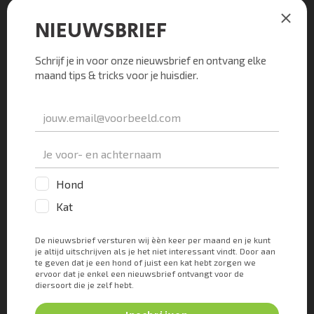
Huidschimmel behandelen
Mocht je vooral een wat schilferende rode huid zien
op de kale plek op de staart van je kat, dan is het
verstandig om een anti-schimmel-crème te
proberen. Hiervoor is een miconazol-nitraat crème
het meest geschikt. Deze zalf moet je 2x daags op de
kale plek op de staart van je kat smeren. Doorgaans
zie je na een dag of 2-3 al dat de huid minder rood
wordt en er minder schilfers ontstaan. Na uiterlijk 7
dagen hoor je heel duidelijk te zien dat het aanslaat.
Is dit niet het geval, dan heeft het geen zin om
langer door te zalven. Indien het wel werkt dan moet
je een week langer blijven zalven dan dat je ziet dat