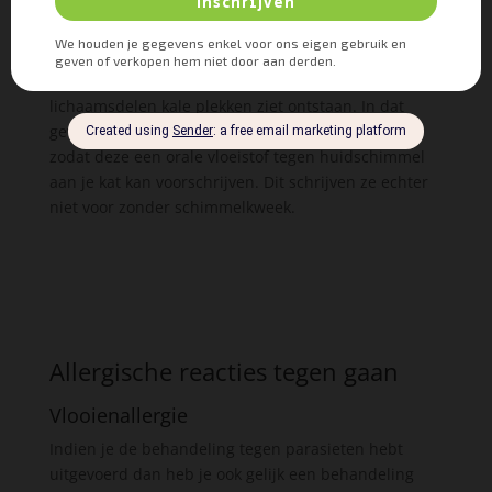
de huid compleet genezen is. Dat kan soms wel een
maand lang behandelen inhouden.
De kans bestaat echter dat je bij je kat ook op andere
lichaamsdelen kale plekken ziet ontstaan. In dat
geval is het beter om langs je dierenarts te gaan
zodat deze een orale vloeistof tegen huidschimmel
aan je kat kan voorschrijven. Dit schrijven ze echter
niet voor zonder schimmelkweek.
Allergische reacties tegen gaan
Vlooienallergie
Indien je de behandeling tegen parasieten hebt
uitgevoerd dan heb je ook gelijk een behandeling