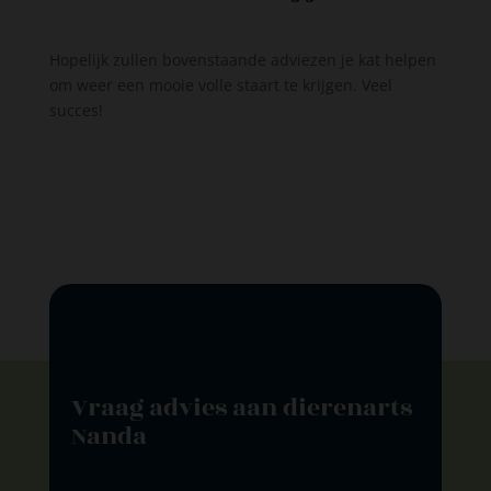
Hopelijk zullen bovenstaande adviezen je kat helpen
om weer een mooie volle staart te krijgen. Veel
succes!
Vraag advies aan dierenarts
Nanda