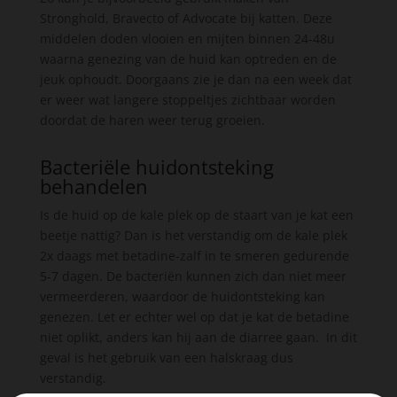
Stronghold, Bravecto of Advocate bij katten. Deze
middelen doden vlooien en mijten binnen 24-48u
waarna genezing van de huid kan optreden en de
jeuk ophoudt. Doorgaans zie je dan na een week dat
er weer wat langere stoppeltjes zichtbaar worden
doordat de haren weer terug groeien.
Bacteriële huidontsteking
behandelen
Is de huid op de kale plek op de staart van je kat een
beetje nattig? Dan is het verstandig om de kale plek
2x daags met betadine-zalf in te smeren gedurende
5-7 dagen. De bacteriën kunnen zich dan niet meer
vermeerderen, waardoor de huidontsteking kan
genezen. Let er echter wel op dat je kat de betadine
niet oplikt, anders kan hij aan de diarree gaan. In dit
geval is het gebruik van een halskraag dus
verstandig.