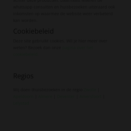
achter deze producten. Daarnaast leveren de
whatsapp consulten en huisbezoeken uiteraard ook
inkomsten op waarmee de website weer verbeterd
kan worden.
Cookiebeleid
Deze site gebruikt cookies. Wil je hier meer over
weten? Bezoek dan onze
pagina over het
cookiebeleid
.
Regios
Wij doen thuisbezoeken in de regio
Zwolle
|
Apeldoorn
|
Almere
|
Deventer
|
Amersfoort
|
Lelystad