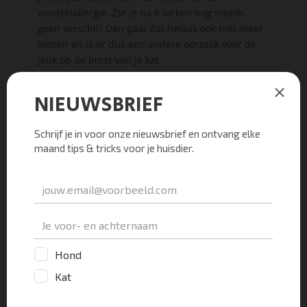
voedselallergie. Zie je na 8 weken nog steeds
geen verschil? Dan gaat dat helaas ook niet meer
komen en is er dus een andere oorzaak voor de
jeuk op de borst van je kat.
Een atopische allergie bij je kat
Je kat kan ook allergisch zijn voor dingen als
boompollen, graspollen, huisstofmijt etcetera. In
dat geval spreken we van een atopische allergie,