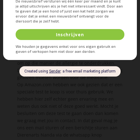
ook wel bekend onder de naam atopie. Je kunt
helaas zelf niets doen om deze allergie vast te
stellen. Wel kan je dierenarts wat bloed bij je kat
afnemen en dit opsturen naar een laboratorium
om dit vast te laten stellen. Maar in veel gevallen
wordt er door je dierenarts voor gekozen om je
kat medicatie te geven tegen de jeuk. Je kunt
immers de pollen of mijten niet uit de lucht halen
om op die manier de allergie te onderdrukken.
Dus in de meeste gevallen zal er na de test alsnog
gekozen moeten worden voor de medicatie.
Op Amazon.com hebben we ook gezien dat er een
speciale test te koop is voor thuis gebruik. We
hebben hier zelf echter geen ervaring mee en
weten dus ook niet of deze goed werkt. Mocht je
besluiten om deze test te gaan doen dan komen
we graag met jou in contact. In dat geval mag je
ons een mail sturen of een berichtje sturen aan
Dierenarts Nanda via de whatsapp knop