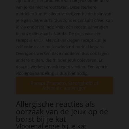
zijn dat zij het probleem van de jeuk op de borst
van je kat niet veroorzaken. Deze sterkere
middelen kun je alleen verkrijgen bij de balie van
je eigen dierenarts (dus zonder consult) ofwel kun
je via onderstaande knop een recept aanvragen
bij onze dierenarts Nanda. De prijs voor een
recept is €10,-. Met dit verkregen recept kun je
zelf online een mijten-dodend middel kopen.
Overigens werken deze middelen dus ook tegen
andere mijten, die minder jeuk opleveren. En
daarbij werken ze ook tegen vlooien. Een aparte
vlooienbehandeling is dus niet nodig.
Recept Bravecto, Stronghold of
Advocate aanvragen
Allergische reacties als
oorzaak van de jeuk op de
borst bij je kat
Vlooienallergie bij je kat