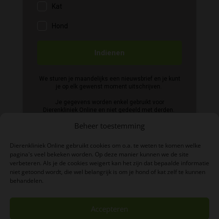
Beheer toestemming
Dierenkliniek Online gebruikt cookies om o.a. te weten te komen welke
pagina's veel bekeken worden. Op deze manier kunnen we de site
verbeteren. Als je de cookies weigert kan het zijn dat bepaalde informatie
niet getoond wordt, die wel belangrijk is om je hond of kat zelf te kunnen
BTW-nummer: NL004039497B06
behandelen.
KVK-nummer: 84876638
Accepteren