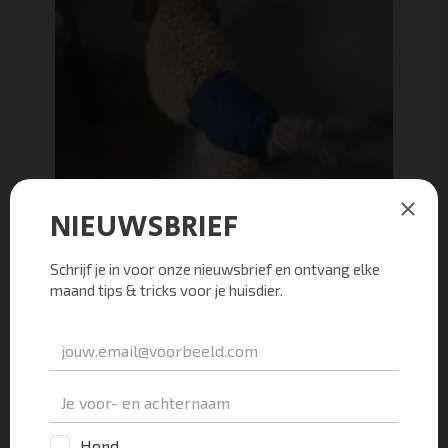
Behandeling van een
kleurloze uitvloei uit de
vulva
Is er een mucometra of zelfs al een
baarmoederontsteking
? In dit geval is het advies
om je hond te laten steriliseren. Met name omdat
we weten dat de kans zeer groot is dat je hond na