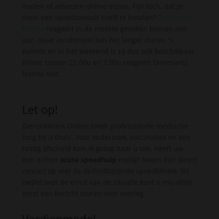
mailen of adviezen online inzien. Fijn toch, dat je
nooit een spoedconsult hoeft te betalen?
Dierenarts
Nanda
reageert in de meeste gevallen binnen een
uur, maar incidenteel kan het langer duren. ’s
Avonds en in het weekend is zij dus ook beschikbaar.
Echter tussen 22.00u en 7.00u reageert Dierenarts
Nanda niet.
Let op!
Dierenkliniek Online biedt professionele medische
zorg bij u thuis. Voor onderzoek, vaccinaties en een
rustig afscheid kom ik graag naar u toe. Heeft uw
dier echter
acute spoedhulp
nodig? Neem dan direct
contact op met de dichtstbijzijnde spoedkliniek. Bij
twijfel over de ernst van de situatie kunt u mij altijd
eerst een bericht sturen voor overleg.
Verdienmodel