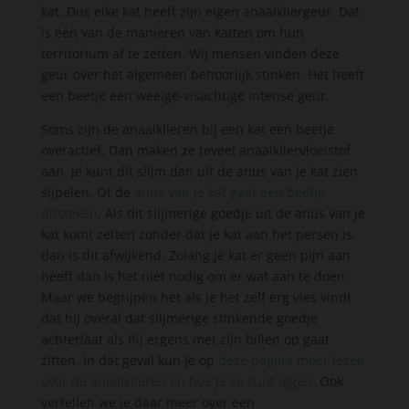
kat. Dus elke kat heeft zijn eigen anaalkliergeur. Dat
is één van de manieren van katten om hun
territorium af te zetten. Wij mensen vinden deze
geur over het algemeen behoorlijk stinken. Het heeft
een beetje een weeïge-visachtige intense geur.
Soms zijn de anaalklieren bij een kat een beetje
overactief. Dan maken ze teveel anaalkliervloeistof
aan. Je kunt dit slijm dan uit de anus van je kat zien
sijpelen. Of de
anus van je kat gaat een beetje
uitsteken
. Als dit slijmerige goedje uit de anus van je
kat komt zetten zonder dat je kat aan het persen is,
dan is dit afwijkend. Zolang je kat er geen pijn aan
heeft dan is het niet nodig om er wat aan te doen.
Maar we begrijpen het als je het zelf erg vies vindt
dat hij overal dat slijmerige stinkende goedje
achterlaat als hij ergens met zijn billen op gaat
zitten. In dat geval kun je op
deze pagina meer lezen
over de anaalklieren en hoe je ze kunt legen
. Ook
vertellen we je daar meer over een