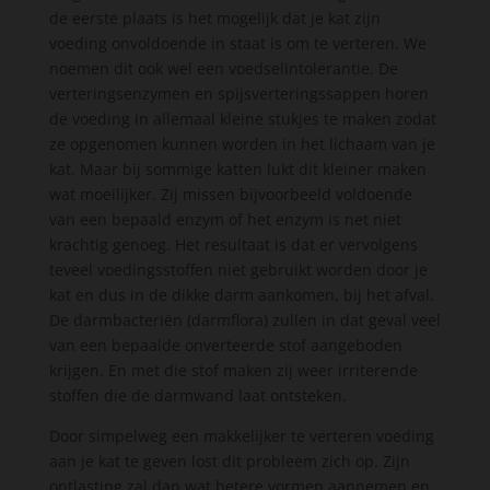
de eerste plaats is het mogelijk dat je kat zijn
voeding onvoldoende in staat is om te verteren. We
noemen dit ook wel een voedselintolerantie. De
verteringsenzymen en spijsverteringssappen horen
de voeding in allemaal kleine stukjes te maken zodat
ze opgenomen kunnen worden in het lichaam van je
kat. Maar bij sommige katten lukt dit kleiner maken
wat moeilijker. Zij missen bijvoorbeeld voldoende
van een bepaald enzym of het enzym is net niet
krachtig genoeg. Het resultaat is dat er vervolgens
teveel voedingsstoffen niet gebruikt worden door je
kat en dus in de dikke darm aankomen, bij het afval.
De darmbacteriën (darmflora) zullen in dat geval veel
van een bepaalde onverteerde stof aangeboden
krijgen. En met die stof maken zij weer irriterende
stoffen die de darmwand laat ontsteken.
Door simpelweg een makkelijker te verteren voeding
aan je kat te geven lost dit probleem zich op. Zijn
ontlasting zal dan wat betere vormen aannemen en