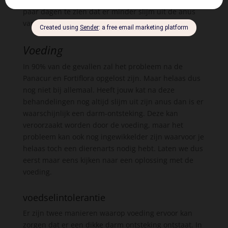
paar dagen te zien dat er minder slijm uit de anus
van je kat komt.
Voeding
In 90% van de gevallen zal het probleem na de
Panacur en Fortiflora opgelost zijn. Maar helaas dus
nog niet bij allemaal. Heeft jouw kat na deze
behandelingen nog altijd slijm uit zijn anus dan is er
waarschijnlijk een darm-ontsteking. Deze kan
veroorzaakt worden door de voeding, maar het
probleem kan ook nog ingewikkelder zijn waarvoor je
helaas toch een dierenarts nodig hebt. Laten we dus
eerst maar eens kijken naar een oplossing met de
voeding.
voedselintolerantie
Er zijn twee manieren waarop voeding ervoor kan
zorgen dat er een dikke darm ontsteking ontstaat. In