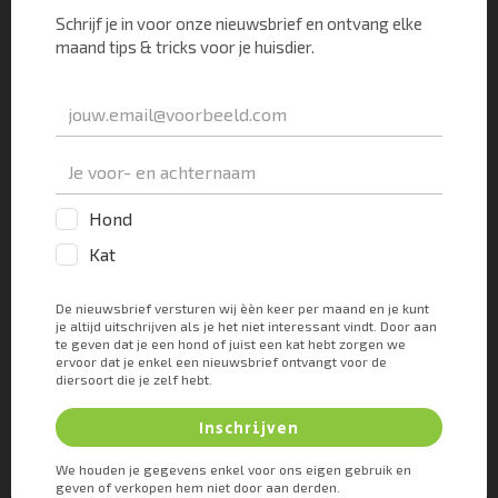
anus van je kat. Vandaar dat dit het eerste middel is
dat je moet gaan geven. Je geeft je kat 1x per dag 1
behandeling, gedurende 5 dagen lang. Op de
bijsluiter staat 3 dagen, maar om de èèn-cellige
parasieten aan te pakken is 5 dagen nodig. Uiterlijk
na een week moet je dan merken dat het overmatige
slijm opgelost is.
Probiotica
Als de behandeling met Panacur niet voldoende
resultaat oplevert is het belangrijk om de darmflora
in de dikke darm te verbeteren. Als gevolg van
parasieten of een virus dat allang weer opgelost is
kan de darmflora uit balans zijn. Het herstel van de
darmflora kun je het beste doen met
probiotica
,
waarvan Fortiflora één van de beste is. Normaal
gesproken is het voldoende om dit een maand aan je
kat te geven. Maar het mag ook levenslang als je kat
daar baat bij heeft. Je hoort in elk geval al na een