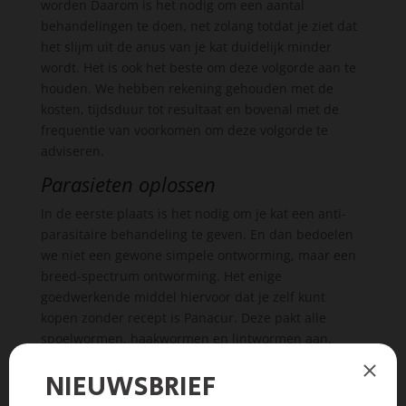
worden Daarom is het nodig om een aantal
behandelingen te doen, net zolang totdat je ziet dat
het slijm uit de anus van je kat duidelijk minder
wordt. Het is ook het beste om deze volgorde aan te
houden. We hebben rekening gehouden met de
kosten, tijdsduur tot resultaat en bovenal met de
frequentie van voorkomen om deze volgorde te
adviseren.
Parasieten oplossen
In de eerste plaats is het nodig om je kat een anti-
parasitaire behandeling te geven. En dan bedoelen
we niet een gewone simpele ontworming, maar een
breed-spectrum ontworming. Het enige
goedwerkende middel hiervoor dat je zelf kunt
kopen zonder recept is Panacur. Deze pakt alle
spoelwormen, haakwormen en lintwormen aan.
Maar daarnaast werkt hij ook tegen één-cellige
parasieten zoals Giardia of Cryptosporidium. Zij zijn
in de meeste gevallen de oorzaak van het slijm uit de