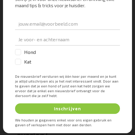
genezen doorgaans vanzelf. Controleer ze wel
dagelijks even. Als uw hond het toe laat dan kunt
u de wondjes ook 3x daags even met een
wattenstaafje deppen waarop wat
waterstofperoxide
zit. Dat helpt een infectie tegen
te gaan.
Heeft u behoefte aan