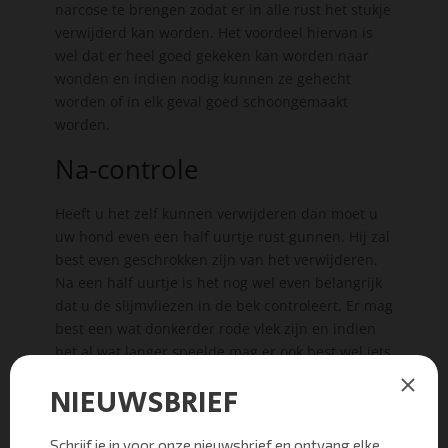
narcose te brengen zodat er in alle rust het stukje
verwijderd kan worden. Het voordeel hiervan is
wel dat er heel goed gekeken kan worden naar
wonden en indien nodig kunnen ze gehecht
worden of in elk geval goed schoongemaakt
worden.
Na-controle
Heeft u het zelf kunnen verwijderen dan moet u
uw hond even een half uurtje rust gunnen. Hij zal
best even geschrokken zijn van het verwijderen.
Na een half uurtje is het nog wel even belangrijk
dat u de slijmvliezen in de bek controleert. Er mag
best een wat donkerder rode vlek zijn en indien
het al wat langer speelde mag er ook best wel iets
etter zitten. Maar bij grote wonden is het
verstandig om het even te laten behandelen door
uw dierenarts. Meestal zijn het echter wat
drukwonden die wat
ontstoken
zijn en die