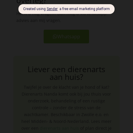
overleg?
Heeft u nog vragen? Dan mag u via whatsapp
advies aan mij vragen.
Whatsapp
Liever een dierenarts
aan huis?
Twijfel je over de klacht van je hond of kat?
Dierenarts Nanda komt ook bij jou thuis voor
onderzoek, behandeling of een rustige
controle – zonder de stress van de
wachtkamer. Beschikbaar in Zwolle e.o. en
heel Midden- & Noord-Nederland. Lees meer
over een
dierenarts aan huis
of plan direct je