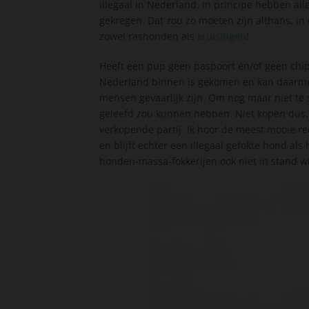
illegaal in Nederland. In principe hebben al
gekregen. Dat zou zo moeten zijn althans, in de
zowel rashonden als
kruisingen
!
Heeft een pup geen paspoort en/of geen chip?
Nederland binnen is gekomen en kan daarmee 
mensen gevaarlijk zijn. Om nog maar niet te 
geleefd zou kunnen hebben. Niet kopen dus, ho
verkopende partij. Ik hoor de meest mooie r
en blijft echter een illegaal gefokte hond als
honden-massa-fokkerijen ook niet in stand w