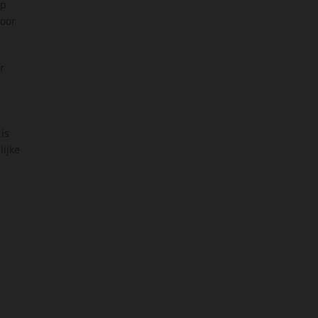
ip
voor
r
is
lijke