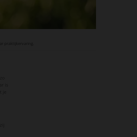
ar praktijkervaring.
 zo
r is
t je
zij