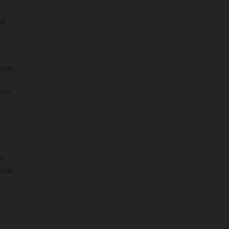
ie
 ook
voor
.
at
roon