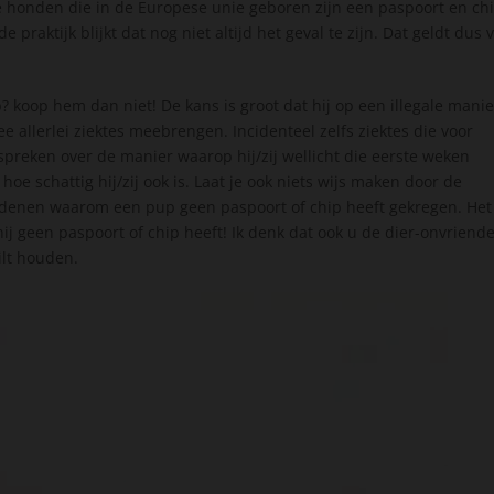
le honden die in de Europese unie geboren zijn een paspoort en ch
 praktijk blijkt dat nog niet altijd het geval te zijn. Dat geldt dus 
 koop hem dan niet! De kans is groot dat hij op een illegale manie
allerlei ziektes meebrengen. Incidenteel zelfs ziektes die voor
spreken over de manier waarop hij/zij wellicht die eerste weken
e schattig hij/zij ook is. Laat je ook niets wijs maken door de
edenen waarom een pup geen paspoort of chip heeft gekregen. Het 
 hij geen paspoort of chip heeft! Ik denk dat ook u de dier-onvriende
ilt houden.