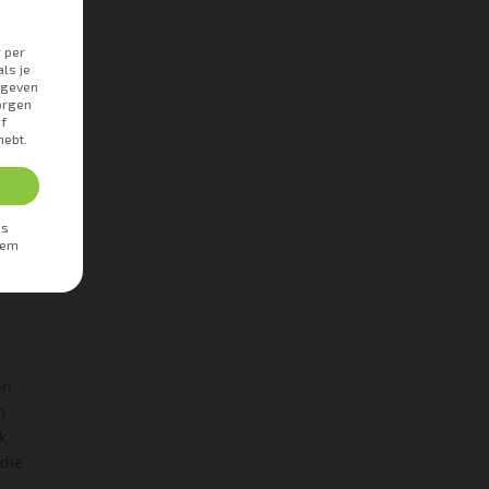
en
n
k
 die