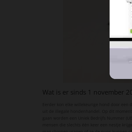
Wat is er sinds 1 november 
Eerder kon elke willekeurige hond door een
uit de illegale hondenhandel. Op dit moment
gaan worden een Uniek Bedrijfs Nummer (UB
mensen die slechts één keer een nestje krij
mag chippen vragen of ze de pups kunnen c