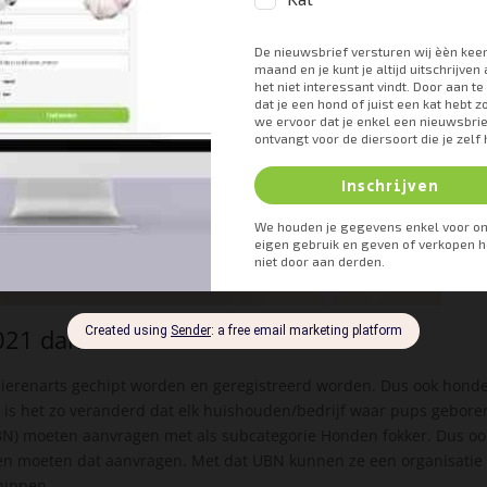
2021 dan veranderd?
 dierenarts gechipt worden en geregistreerd worden. Dus ook hond
 is het zo veranderd dat elk huishouden/bedrijf waar pups gebore
N) moeten aanvragen met als subcategorie Honden fokker. Dus oo
gen moeten dat aanvragen. Met dat UBN kunnen ze een organisatie
hippen.