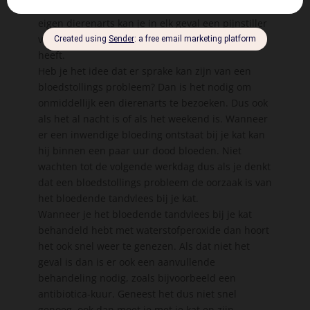
dan speelt er waarschijnlijk nog iets anders. Je
eigen dierenarts kan je in elk geval een pijnstiller
voor je kat geven nadat hij hem goed onderzocht
heeft.
Heb je het idee dat er sprake kan zijn van een
bloedstollings probleem? Dan is het nodig om
onmiddellijk een dierenarts te bezoeken. Dus ook
als het al nacht is of als het weekend is. Wanneer
er een inwendige bloeding ontstaat bij je kat kan
hij binnen een paar uur dood bloeden. Niet
wachten tot de volgende werkdag dus als je denkt
dat een bloedstollings probleem de oorzaak is van
het bloedende tandvlees bij je kat.
Wanneer je het bloedende tandvlees bij je kat
behandeld hebt met waterstofperoxide dan hoort
het ook snel weer te genezen. Als dat niet het
geval is dan is er ook een aanvullende
behandeling nodig, zoals bijvoorbeeld een
antibiotica-kuur. Geneest het dus niet snel
genoeg, ook dan moet je met je kat en zijn