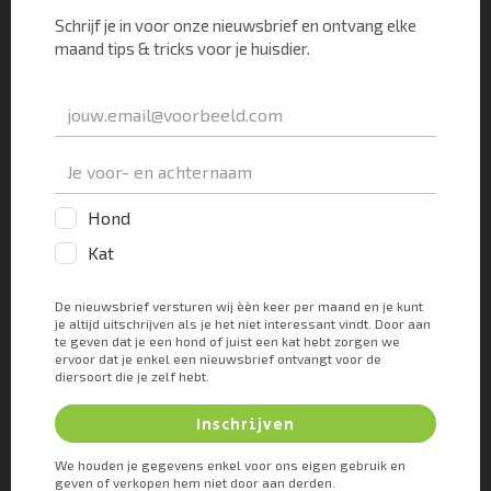
infectie tegen gegaan wordt.
Om wondinfecties tegen te gaan of op te lossen in
de mond van je kat kun je gebruik maken van
waterstofperoxide 3% oplossing. Deze vloeistof
doe je op een wattenstaafje. Drie keer per dag
dep je dan een vers wattenstaafje met
waterstofperoxide op het wondje. Doe dit
gedurende 5 dagen. Een vers wondje is op dat
moment al genezen. Een wondje dat sterk
geïnfecteerd was kan soms een wat langere
behandeling nodig hebben. Maar na uiterlijk 10
dagen moet het genezen zijn en al veel eerder
moet je zien dat het aan het verbeteren is.
Wanneer moet je naar je
dierenarts?
Dat is vooral nodig wanneer je kat er veel pijn aan
lijkt te hebben. “Gewoon” bloedend tandvlees is
niet heel erg pijnlijk. Heeft hij er dus veel last van