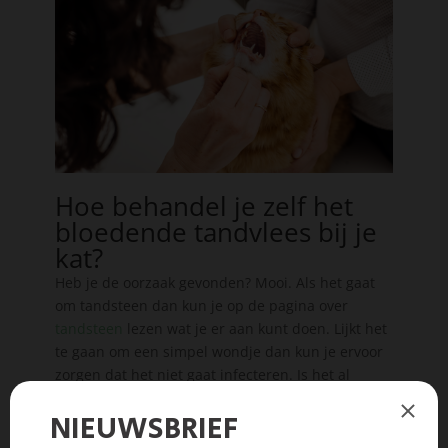
Hoe behandel je zelf het
bloedende tandvlees bij je
kat?
Heb je de oorzaak gevonden? Mooi. Als het gaat
om tandsteen dan kun je op de pagina over
tandsteen
lezen wat je er aan kunt doen. Lijkt het
te gaan om een simpel wondje dan kun je ervoor
zorgen dat het niet gaat infecteren. Is het al
geïnfecteerd? Dan kun je dezelfde behandeling
toepassen. Je kat zal dan zelf het wondje genezen,
zolang jij als eigenaar er maar voor zorgt dat de