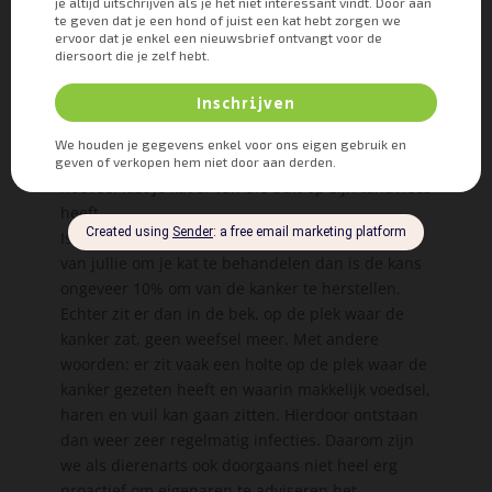
te groeien. Er ontstaan pijnlijke ontstekingen,
uitval van tanden of kiezen, en de onmogelijkheid
tot het bewegen van zijn tong. En die heb je nou
eenmaal nodig om je eten door te slikken.
Gemiddeld leven katten na het stellen van de
diagnose nog 1,5 tot 3 maanden. Dit hangt vooral
af van hoe ver gevorderd de kanker al is en dus
hoeveel last je kat al van die bult op zijn tandvlees
heeft.
Is er bij jouw kat wel de mogelijkheid en de wens
van jullie om je kat te behandelen dan is de kans
ongeveer 10% om van de kanker te herstellen.
Echter zit er dan in de bek, op de plek waar de
kanker zat, geen weefsel meer. Met andere
woorden: er zit vaak een holte op de plek waar de
kanker gezeten heeft en waarin makkelijk voedsel,
haren en vuil kan gaan zitten. Hierdoor ontstaan
dan weer zeer regelmatig infecties. Daarom zijn
we als dierenarts ook doorgaans niet heel erg
proactief om eigenaren te adviseren het