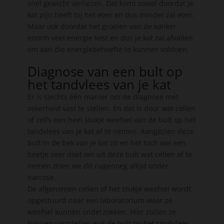
snel gewicht verliezen. Dat komt zowel doordat je
kat pijn heeft bij het eten en dus minder zal eten.
Maar ook doordat het groeien van de kanker
enorm veel energie kost en dus je kat zal afvallen
om aan die energiebehoefte te kunnen voldoen.
Diagnose van een bult op
het tandvlees van je kat
Er is slechts één manier om de diagnose met
zekerheid vast te stellen. En dat is door wat cellen
of zelfs een heel stukje weefsel van de bult op het
tandvlees van je kat af te nemen. Aangezien deze
bult in de bek van je kat zit en het toch wel een
beetje zeer doet om uit deze bult wat cellen af te
nemen doen we dit nagenoeg altijd onder
narcose.
De afgenomen cellen of het stukje weefsel wordt
opgestuurd naar een laboratorium waar ze
weefsel kunnen onderzoeken. Hier zullen ze
kunnen vaststellen wat de bult op het tandvlees