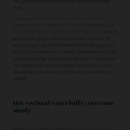
aan gewend en heeft hij er nog nauwelijks moeite
mee.
Daarnaast blijkt ondermeer uit het onderzoek
gedaan door S. Cafazzoa en E. Natoli dat katten heel
veel onderling communiceren met hun staart
.
Mist je
kat dus een groter deel van zijn staart dan kan dit
ervoor zorgen dat andere katten hem niet begrijpen.
Je zult dan merken dat er sneller gevochten wordt bij
katten onderling. Toch merken we hier in Nederland
niet overdreven veel van omdat onze katten minder
afhankelijk zijn van een territorium om voedsel te
vinden.
Het verhaal van Fluffy: een case
study
Fluffy, een prachtige langharige kat van 7 jaar oud,