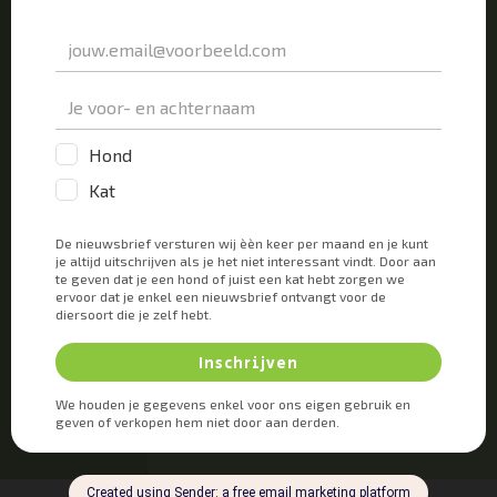
om de verse wond, die je dierenarts maakt bij de
amputatie, goed te voorzien van genezende
voedingsstoffen. Zou de staart geamputeerd worden
op een deel waarbij de huid ernstig beschadigd is,
dan zal de bloedtoevoer onvoldoende zijn waarbij de
huid dan alsnog mogelijk zal afsterven en er
opnieuw een probleem ontstaat. Vandaar dat er vaak
op safe gespeeld wordt en de staart liever iets korter
gemaakt wordt. Dat is beter dan dat er later opnieuw
geopereerd moet worden. Jij als eigenaar vindt die 3
centimeter korter waarschijnlijk erger dan je kat.
Hem maakt het niet uit of zijn staart 3 centimeter
korter wordt dan dat hij door het ongeluk al
geworden is.