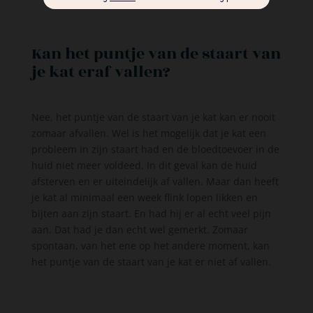
Kan het puntje van de staart van
je kat eraf vallen?
Nee, het puntje van de staart van je kat kan er nooit
zomaar afvallen. Wel is het mogelijk dat je kat een
probleem in zijn staart had en de bloedtoevoer in de
huid niet meer voldeed. In dit geval kan de huid
afsterven en er uiteindelijk af vallen. Maar dan heeft
je kat al minimaal een week flink lopen likken en
bijten aan zijn staart. En had hij er al echt veel pijn
aan. Dat had je dan echt wel gemerkt. Zomaar
spontaan, van het ene op het andere moment, kan
het puntje van de staart van je kat er niet af vallen.