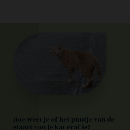
Hoe weet je of het puntje van de
staart van je kat eraf is?