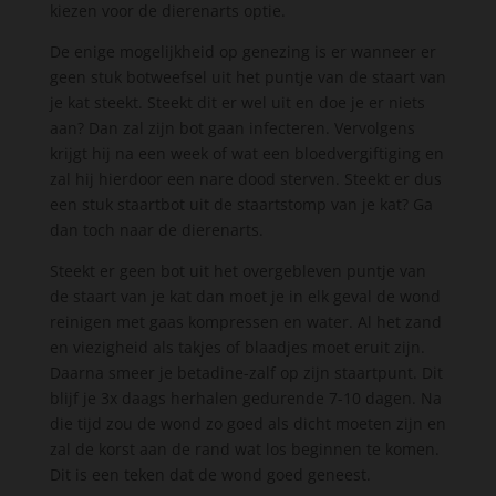
kiezen voor de dierenarts optie.
De enige mogelijkheid op genezing is er wanneer er
geen stuk botweefsel uit het puntje van de staart van
je kat steekt. Steekt dit er wel uit en doe je er niets
aan? Dan zal zijn bot gaan infecteren. Vervolgens
krijgt hij na een week of wat een bloedvergiftiging en
zal hij hierdoor een nare dood sterven. Steekt er dus
een stuk staartbot uit de staartstomp van je kat? Ga
dan toch naar de dierenarts.
Steekt er geen bot uit het overgebleven puntje van
de staart van je kat dan moet je in elk geval de wond
reinigen met gaas kompressen en water. Al het zand
en viezigheid als takjes of blaadjes moet eruit zijn.
Daarna smeer je betadine-zalf op zijn staartpunt. Dit
blijf je 3x daags herhalen gedurende 7-10 dagen. Na
die tijd zou de wond zo goed als dicht moeten zijn en
zal de korst aan de rand wat los beginnen te komen.
Dit is een teken dat de wond goed geneest.