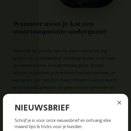
Wanneer moet je kat een
staartamputatie ondergaan?
Wanneer de schade aan de staart van je kat erg
groot is en er botweefsel zichtbaar is dan is de kans
op wondinfecties en botinfecties groot. Katten
kunnen echter een prima leven hebben wanneer ze
een groot deel van hun staart missen. Daarom wordt
er al vrij snel gekozen om geen risico’s te nemen en
de staart te amputeren. Hierbij wordt (een deel van)
de staart operatief verwijderd.
De overblijvende lengte van de staartstomp van je
kat hangt af van tot waar de huid nog heel is. In een
intacte huid zijn de bloedvaten dan immers in staat