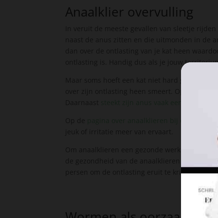
Anaalklier overvulling
In veruit de meeste gevallen van sleetje rijden b
naast de anus zitten en die uitmonden in de an
dan over de ontlasting van je kat heen waardoo
ontlasting is. Handig dus als je jouw territoriu
Maar soms hoeft een kat niet hard genoeg te pe
over zijn ontlasting heen smeert. Op dat momen
Daarnaast
steekt zijn anus vaak een beetje uit
Op de
pagina over anaalklieren bij de kat
lees 
jeuk of irritatie meer van ervaart.
Om anaalklieren een gezonde werking te laten 
de gezondheid van de anaalklieren zelf verbetert
persen om de ontlasting eruit te krijgen.
Wormen als oorzaak voor sl