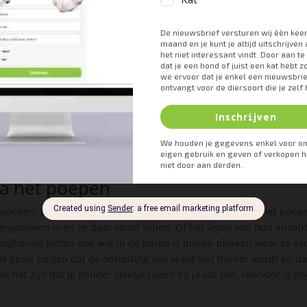
itten dan kunnen deze wormen heel soms in levende vorm naar bu
en waardoor je kat zal gaan sleetje rijden. Met name als je kat een
nen op zichzelf bewegen om de eitjes die erin zitten zo ver moge
k en zorgen ze dus voor jeuk aan de anus van je kat. Vooral katten 
jgen van lintwormen.
als hij dit de afgelopen maand nog niet gehad heeft. Let er daarb
r je kat.
 na het poepen
het poepen. Dit doen ze omdat ze een raar gevoel voelen na het poep
ergebleven is en ze daar vanaf willen. Of het legen van hun anaalk
 langharige katten nog wat in de haren is blijven plakken waar ze v
elk geval zorgen dat de ontlasting van je kat wat harder wordt en da
 het zijn dat je minder sleetje rijden bij je kat ziet. Hiervoor is R