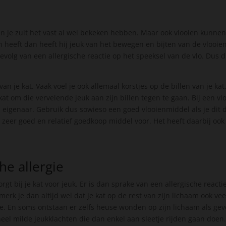
En je zult het vast al wel bekeken hebben. Maar ook vlooien kunnen 
n heeft dan heeft hij jeuk van het bewegen en bijten van de vlooien.
evolg van een allergische reactie op het speeksel van de vlo. Dus d
van je kat. Vaak voel je ook allemaal korstjes op de billen van je kat,
at om die vervelende jeuk aan zijn billen tegen te gaan. Bij een vlo
ls eigenaar. Gebruik dus sowieso een goed vlooienmiddel als je di
 zeer goed en relatief goedkoop middel voor. Het heeft daarbij ook
he allergie
rgt bij je kat voor jeuk. Er is dan sprake van een allergische reactie
erk je dan altijd wel dat je kat op de rest van zijn lichaam ook veel
gie. En soms ontstaan er zelfs heuse wonden op zijn lichaam als ge
heel milde jeukklachten die dan enkel aan sleetje rijden gaan doen