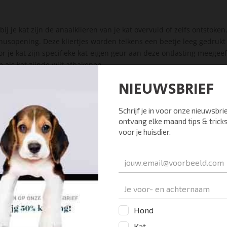
ij je kat zijn de anaalklieren van je kat overvuld of zelfs ontstoken.
usopening. Deze kliertjes worden telkens een beetje leeg gedrukt a
r je kat zijn specifieke kat-eigen geur aan deze ontlasting meegeef
m als kat zijnde wilt afbakenen.
rsen op zijn ontlasting. Of is er een andere reden dat er meer ana
t kunnen de anaalklieren te vol raken. Je kat heeft dan een jeukeri
. En om dat tegen te gaan zul je zien dat je kat gaat sleetje rijden.
je hier meer over. We leggen je daar ook uit hoe je de anaalklieren 
hebben is het geven van Glandex een goede oplossing. De kwaliteit
 aanzienlijk en je kat gaat er iets stevigere ontlasting van krijgen 
eetje rijden bij je kat