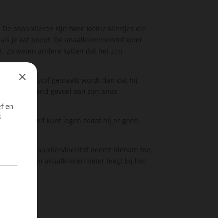
 De anaalklieren zijn twee kleine kliertjes die
ls je kat poept. De anaalkliervloeistof komt
t. Zo weten andere katten dat het zijn
alkliervloeistof gemaakt wordt dan dat hij
g of irriterend gevoel aan zijn anus.
van je kat zelf kunt legen zodat hij er geen
 van de anaalkliervloeistof neemt hiervan toe,
zodat hij zijn anaalklieren beter leegt bij het