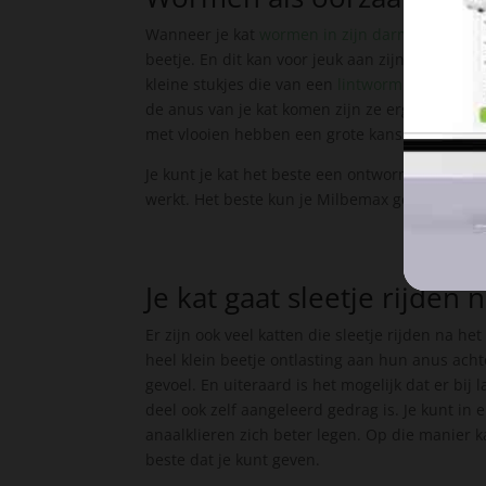
Wanneer je kat
wormen in zijn darmen
heeft z
beetje. En dit kan voor jeuk aan zijn anus zorg
kleine stukjes die van een
lintworm
afkomen kun
de anus van je kat komen zijn ze erg beweeglij
met vlooien hebben een grote kans op het kri
Je kunt je kat het beste een ontworming geven 
werkt. Het beste kun je Milbemax gebruiken voo
Je kat gaat sleetje rijden
Er zijn ook veel katten die sleetje rijden na 
heel klein beetje ontlasting aan hun anus acht
gevoel. En uiteraard is het mogelijk dat er bij
deel ook zelf aangeleerd gedrag is. Je kunt in 
anaalklieren zich beter legen. Op die manier kan
beste dat je kunt geven.