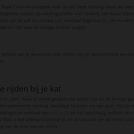
 Royal Canin Anallergenic voor de kat. Deze voeding bevat wel voed
lergische reactie) de voedingsstoffen niet herkent. Het duurt alle
lost zijn. Je zult dus helaas pas resultaat beginnen te zien na een
mdat die ook voor de allergie kunnen zorgen.
 behulp van je dierenarts vast stellen. Hij zal waarschijnlijk een b
ken.
e rijden bij je kat
 te uiten, maar er wordt gedacht dat katten ook als tik kunnen gaan
an een kalmerende werking, waardoor hij beter om kan gaan met de str
uikregio (er ontstaat een
kale buik
) en het regelmatig hebben van
ss? Dan is het uiteraard belangrijk om de oorzaak van de stress aan 
eg van de bron van de stress.