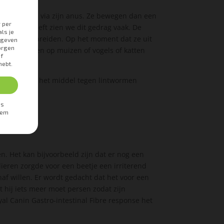
iten komen via zijn anus. Ze bewegen dan een
lintworm
heeft zien we dit gedrag vaak. De
lijk te verspreiden. Op het moment dat ze uit
die veel jagen op muizen of vogels of katten
ij wel op dat het middel tegen lintwormen
en. Het kan bijvoorbeeld zijn dat er nog een
lieren zorgde voor een beetje een irriterend
anaf willen. Er wordt gedacht dat het voor een
t hij iets meer moet persen zodat zijn
oyal Canin Gastro-intestinal Fibre response het