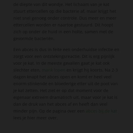
de diepte van dit wondje. Het lichaam van je kat
stuurt ettercellen op die bacterie af, maar krijgt het
niet snel genoeg onder controle. Dus meer en meer
ettercellen worden er naartoe gestuurd. Dit hoopt
zich op onder de huid in een holte, samen met de
gevormde bacteriën.
Een abces is dus in feite een onderhuidse infectie en
zorgt voor een ontstekingsreactie. Dit is erg pijnlijk
voor je kat. In de meeste gevallen gaat je kat ook
slechter eten,
mank lopen
en krijgt hij koorts. Na 2-3
dagen knapt het abces open en komt er heel veel
enorm stinkende en bloederige etter uit de poot van
je kat zetten. Het ziet er op dat moment voor de
eigenaar extreem dramatisch uit, maar voor je kat is
dan de druk van het abces af en heeft dan veel
minder pijn. Op de pagina over een
abces bij de kat
lees je hier meer over.