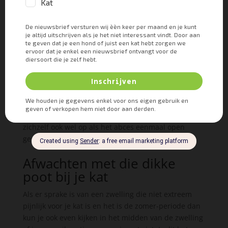
stukje huid in de vorm van een klein rondje van
enkele millimeters groot met een andere
glans/uiterlijk. Als je dat tussen zijn haren ziet kun je
proberen of je dat deel open kunt krabben of
knijpen. Schrik niet als er dan enorm veel etterige
troep uit komt. Hoewel het echt vies is, levert dit wel
heel veel minder pijn op voor je kat. De etter kan er
beter uit zijn, dan erin blijven zitten. Het mooiste is
het als je kat een antibioticakuur krijgt bij je
dierenarts, maar in de meeste gevallen lost het
zichzelf ook wel op als het abces eenmaal open
gegaan is.
Afwachten met die dikke
poot bij je kat
Als er sprake is van een zwelling die niet extreem
pijnlijk voor je kat is en het is de zomer-periode dan
kun je ook even kijken in het midden van de zwelling