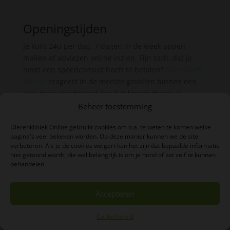
Openingstijden
Je kunt 24u per dag, 7 dagen in de week appen,
mailen of adviezen online inzien. Fijn toch, dat je
nooit een spoedconsult hoeft te betalen?
Dierenarts
Nanda
reageert in de meeste gevallen binnen een
uur, maar incidenteel kan het langer duren. ’s
Avonds en in het weekend is zij dus ook beschikbaar.
Beheer toestemming
Echter tussen 22.00u en 7.00u reageert Dierenarts
Dierenkliniek Online gebruikt cookies om o.a. te weten te komen welke
Nanda niet.
pagina's veel bekeken worden. Op deze manier kunnen we de site
verbeteren. Als je de cookies weigert kan het zijn dat bepaalde informatie
niet getoond wordt, die wel belangrijk is om je hond of kat zelf te kunnen
Let op!
behandelen.
Dierenkliniek Online biedt professionele medische
Accepteren
zorg bij u thuis. Voor onderzoek, vaccinaties en een
rustig afscheid kom ik graag naar u toe. Heeft uw
Cookiebeleid
dier echter
acute spoedhulp
nodig? Neem dan direct