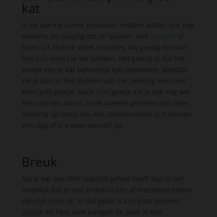
kat
In de warme zomer maanden hebben katten ook nog
weleens de neiging om te “spelen” met
wespen
of
bijen. Of andere steek insectjes. Als gevolg hiervan
kan zo’n insect je kat prikken. Het gevolg is dat het
pootje van je kat behoorlijk kan opzwellen. Meestal
zie je dan in het midden van die zwelling een heel
klein prik-gaatje. Maar zo’n gaatje zie je ook nog wel
eens bij een abces. In de meeste gevallen lost deze
zwelling op basis van een insectensteek zich binnen
een dag of 3-4 weer vanzelf op.
Breuk
Als je kat een flink ongeluk gehad heeft dan is het
mogelijk dat er een breuk in één of meerdere botten
van zijn poot zit. In dat geval is zijn poot extreem
pijnlijk en heel vaak bungelt de poot in een