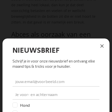
de zwelling heel lokaal, dan kun je dat deel
voorzichtig betasten en voelen of er wellicht
beweeglijkheid in de botten zit die er niet hoort te
zitten. In dat geval is er namelijk een breuk.
Abces als oorzaak van een
dikke poot bij je kat
onderzoeken
In het geval van een abces is de poot ter hoogte van
de zwelling zeer pijnlijk. Je kat zal dan ook
waarschijnlijk behoorlijk pissig worden als je erop
gaat duwen. De katten met een pittig karakter
kunnen op dat moment zelfs gaan bijten. Dus wees
gewaarschuwd. Vaak is het veiliger als één persoon
je kat in zijn nekvel vast houdt terwijl jij zijn poot
zover mogelijk van zijn bek af onderzoekt.
Is het zeer pijnlijk? Kijk dan even op het midden van
de zwelling. Bij een abces zie je dan dikwijls een