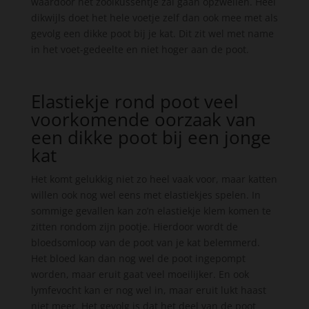
waardoor het zoolkussentje zal gaan opzwellen. Heel
dikwijls doet het hele voetje zelf dan ook mee met als
gevolg een dikke poot bij je kat. Dit zit wel met name
in het voet-gedeelte en niet hoger aan de poot.
Elastiekje rond poot veel
voorkomende oorzaak van
een dikke poot bij een jonge
kat
Het komt gelukkig niet zo heel vaak voor, maar katten
willen ook nog wel eens met elastiekjes spelen. In
sommige gevallen kan zo’n elastiekje klem komen te
zitten rondom zijn pootje. Hierdoor wordt de
bloedsomloop van de poot van je kat belemmerd.
Het bloed kan dan nog wel de poot ingepompt
worden, maar eruit gaat veel moeilijker. En ook
lymfevocht kan er nog wel in, maar eruit lukt haast
niet meer. Het gevolg is dat het deel van de poot