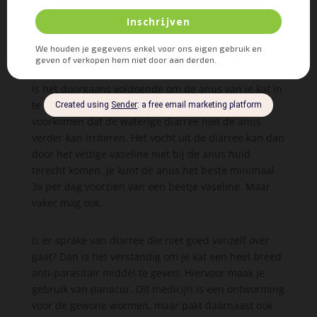
Als diarree de oorzaak is van de ontstoken anus bij je
kat dan is er een verschil tussen langdurige diarree
of acute diarree. Bij acute diarree is de diarree vaak
vrij heftig, maar nog maar net ontstaan. In dat geval
is het doorgaans voldoende om de anus van je kat in
te smeren met vaseline om op die manier te
voorkomen dat de waterige diarree niet de anus
verder kan irriteren. Het vocht uit de diarree kan dan
door het vettige vaseline niet bij de anus huid
terecht komen. Je kunt de anus het beste minimaal
3x per dag voorzien van een beetje vaseline. Maar
vaker mag ook.
Is er sprake van diarree die niet goed vanzelf over
gaat? Dan is het verstandig om je kat een heel breed
anti-parasitair middel te geven. Hiervoor maak je
gebruik van panacur. Dit medicijn is een ontworming
voor de gewone wormen, maar pakt daarnaast ook