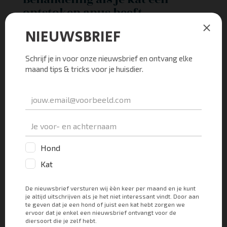
ontstoken anus heeft
Ontstoken anaalklieren
Als je kat last van zijn anaalklieren heeft dan is het
belangrijk dat deze anaalklieren geleegd worden.
Hoe je dit zelf kunt doen kun je teruglezen op de
pagina over ontstoken anaalklieren
. Het kan alleen
wel pijnlijk zijn voor je kat als het al zo erg is dat je
kat er een ontstoken anus van heeft gekregen.
Daarnaast is het ook gewoon een erg vies klusje. Dus
mocht je een beetje twijfelen hierover, dan is het ook
mogelijk om dit door je dierenarts te laten doen. Het
kan zijn dat je dierenarts ook gelijk een antibiotica-
kuur en een pijnstiller voor je kat mee geeft.
Diarree