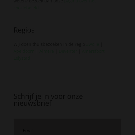
weten? Bezoek dan onze
pagina over het
cookiebeleid
.
Regios
Wij doen thuisbezoeken in de regio
Zwolle
|
Apeldoorn
|
Almere
|
Deventer
|
Amersfoort
|
Lelystad
Schrijf je in voor onze
nieuwsbrief