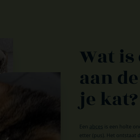
Wat is
aan de
je kat?
Een
abces
is een holte on
etter (pus). Het ontstaat