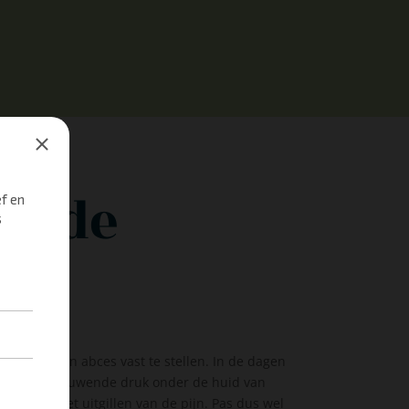
an de
elijk om een abces vast te stellen. In de dagen
e de opbouwende druk onder de huid van
an je kat het uitgillen van de pijn. Pas dus wel