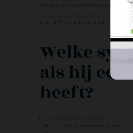
een beetje op met je onderzoek, want je kat k
Volgens het onderzoek uitgevoerd door Dan G.
jouw kat 15 jaar oud en heeft hij een zwelling 
Welke sym
als hij een
heeft?
Pijnlijke zwelling op zijn staart
Deze
zwelling
kan erg warm aanvoelen