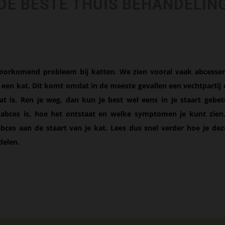
DE BESTE THUIS BEHANDELIN
voorkomend probleem bij katten. We zien vooral vaak abcessen
n een kat. Dit komt omdat in de meeste gevallen een vechtpartij
t is. Ren je weg, dan kun je best wel eens in je staart gebet
 abces is, hoe het ontstaat en welke symptomen je kunt zien
bces aan de staart van je kat. Lees dus snel verder hoe je deze
delen.