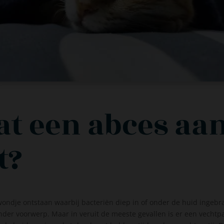
at een abces aan
t?
wondje ontstaan waarbij bacteriën diep in of onder de huid ingebr
nder voorwerp. Maar in veruit de meeste gevallen is er een vechtpa