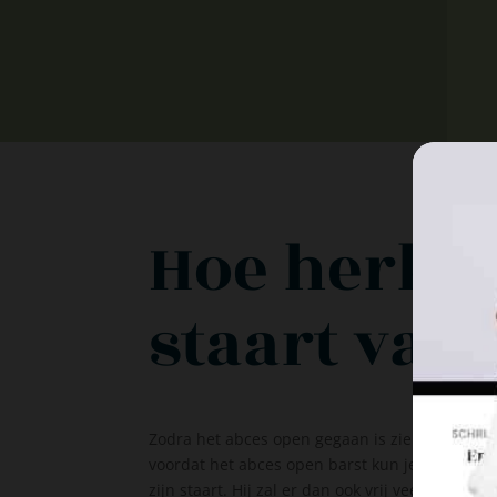
Hoe herken
staart van 
Zodra het abces open gegaan is zie je heel vee
voordat het abces open barst kun je het vaak o
zijn staart. Hij zal er dan ook vrij veel aan likk