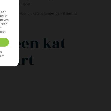
r je hem zeer doet.
en vooral voor bij katers jonger dan 8 jaar. Is
lein.
t een kat
staart