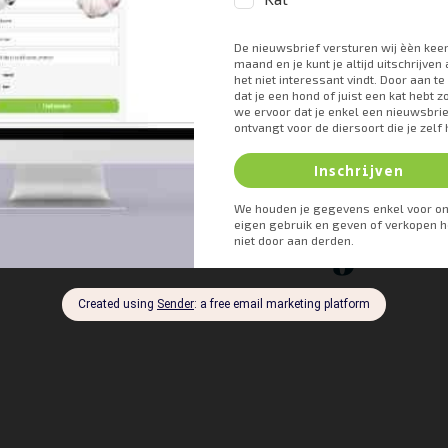
an je behoorlijk te grazen nemen met zijn tanden en nagels wannee
 O’Neill, Danièlle Gunnmore en Dave C. Brodbel
komen (vecht)abcess
aan zijn staart, dan is de kans dat het om een abces gaat dus vrij k
ptomen vertoon
 abces aan zijn 