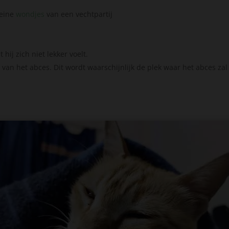
leine
wondjes
van een vechtpartij
hij zich niet lekker voelt.
van het abces. Dit wordt waarschijnlijk de plek waar het abces za