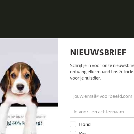
 je een abces a
je kat?
l bloederige en stinkende troep uit de huid komen. Dan is het makk
ok al wel opmerken. Je kat heeft erg veel
pijn aan zijn staart
vanweg
en en bijten. Je voelt een
bult op zijn staart
en wanneer je eraan zit k